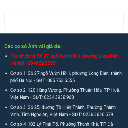
Chat zalo:
0949.59.5555
/
036.426.8888
/
085.753.5555
Chat mesenger:
messenger.com/t/salevip1102
Facebook:
facebook.com/salevip1102
Youtube:
youtube.com/@anhvaigiada
Các cơ sở Ánh vải giả da:
Trụ sở chính: Số 27, ngõ Vườn Hồ 1, phường Long Biên,
Website:
https://anhvaigiada.vn
/
https://anhvaigiada.com.
Hà Nội - 0949.59.5555
vn
/
anhvaigiada.com
/
anhvaigiada.net
/
anhsimili.com
/
an
hsimili.vn
/
anhsimili.com.vn
/
sofaanh.vn
Cơ sở 1: Số 27 ngõ Vườn Hồ 1, phường Long Biên, thành
phố Hà Nội - SĐT: 085.753.5555
3. Kết nối miễn phí để tìm hiểu sâu hơn qua Email:
Cơ sở 2: 120 Hùng Vương, Phường Thuận Hóa, TP Huế,
Email:
sales.anhvaigiada@gmail.com
/
ngochanjsc2016@g
Việt Nam - SĐT: 0234.3938.968
mail.com
/
nhandisc@yahoo.com
Cơ sở 3: Số 25, đường Tô Hiến Thành, Phường Thành
Vinh, Tỉnh Nghệ An, Việt Nam - SĐT: 0238.3836.579
Cơ sở 4: 102 Lý Thái Tổ, Phường Thanh Khê, TP Đà