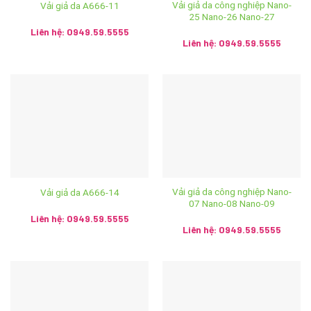
Vải giả da công nghiệp Nano-
Vải giả da A666-11
25 Nano-26 Nano-27
Website:
https://anhvaigiada.vn
/
https://anhvaigiada.com.
Liên hệ: 0949.59.5555
vn
/
anhvaigiada.com
/
anhvaigiada.net
/
anhsimili.com
/
an
Liên hệ: 0949.59.5555
hsimili.vn
/
anhsimili.com.vn
/
sofaanh.vn
CÔNG TY TNHH SX TM DV NGỌC HÂN
MST: 0107440229
Trụ Sở Chính: Số 196 ngõ Hoà Bình, tổ 7 phường Cự Khối,
quận Long Biên, thành phố Hà Nội
Vải giả da công nghiệp Nano-
Vải giả da A666-14
Showroom: Số 2 Trần Phú, phường Hàng Bông, quận Hoàn
07 Nano-08 Nano-09
Kiếm, thành phố Hà Nội
Liên hệ: 0949.59.5555
Liên hệ: 0949.59.5555
Hệ thống Ánh vải giả da trên toàn quốc:
Cơ sở 1: Số 2 Trần Phú, Hoàn Kiếm, Hà Nội – SĐT:
024.3928.5599