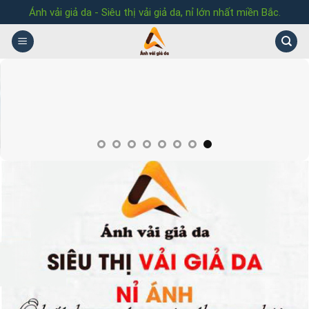
Skip
Ánh vải giả da - Siêu thị vải giả da, nỉ lớn nhất miền Bắc.
to
content