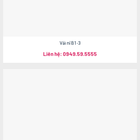
Vải nỉ B1-3
Liên hệ: 0949.59.5555