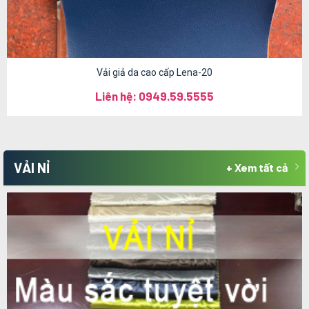
Vải giả da cao cấp Lena-20
Liên hệ: 0949.59.5555
VẢI NỈ
+ Xem tất cả