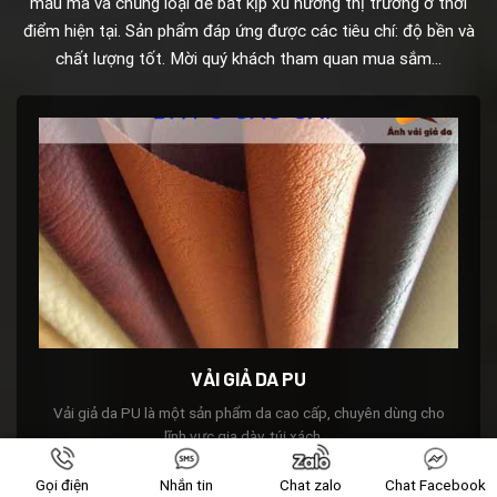
mẫu mã và chủng loại để bắt kịp xu hướng thị trường ở thời
điểm hiện tại. Sản phẩm đáp ứng được các tiêu chí: độ bền và
chất lượng tốt. Mời quý khách tham quan mua sắm…
VẢI GIẢ DA PU
Vải giả da PU là một sản phẩm da cao cấp, chuyên dùng cho
lĩnh vực gia dày, túi xách,...
Gọi điện
Nhắn tin
Chat zalo
Chat Facebook