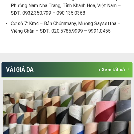
Phường Nam Nha Trang, Tỉnh Khánh Hòa, Việt Nam –
SĐT: 0932.350.799 – 090.135.0368
Cơ sở 7: Km4 – Bản Chỏmmany, Mương Saysettha –
Viêng Chăn – SĐT: 020.5785.9999 – 9991.0455
VẢI GIẢ DA
+ Xem tất cả