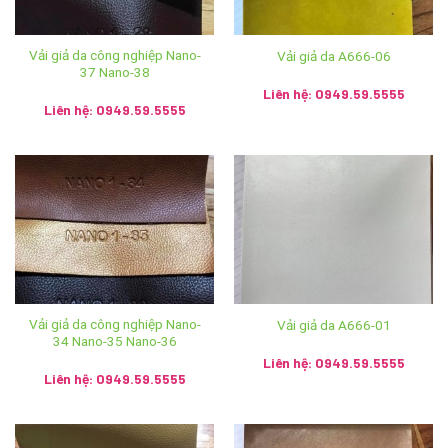
Mobile: 036 426 8888 / 0949 59 5555 / 085 753 5555
Vải giả da công nghiệp Nano-
Vải giả da A666-06
Email :
sales.anhvaigiada@gmail.com
37 Nano-38
Liên hệ: 0949.59.5555
Website:
https://anhvaigiada.vn
/
https://anhvaigiada.com.
Liên hệ: 0949.59.5555
vn
/
anhvaigiada.com
/
anhvaigiada.net
/
anhsimili.com
/
an
hsimili.vn
/
anhsimili.com.vn
/
sofaanh.vn
CÔNG TY TNHH SX TM DV NGỌC HÂN
MST: 0107440229
Trụ Sở Chính: Số 196 ngõ Hoà Bình, tổ 7 phường Cự Khối,
quận Long Biên, thành phố Hà Nội
Vải giả da công nghiệp Nano-
Vải giả da A666-01
34 Nano-35 Nano-36
Showroom: Số 2 Trần Phú, phường Hàng Bông, quận Hoàn
Liên hệ: 0949.59.5555
Liên hệ: 0949.59.5555
Kiếm, thành phố Hà Nội
Hệ thống Ánh vải giả da trên toàn quốc: