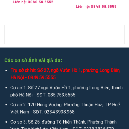
Liên hệ: 0949.59.5555
2. Gọi điện, tin nhắn tư vấn hỗ trợ trực tiếp qua các kênh:
Liên hệ: 0949.59.5555
Mobile/Zalo: 0949.59.5555 / 036.426.8888 / 085.753.5555
Chat zalo:
0949.59.5555
/
036.426.8888
/
085.753.5555
Chat mesenger:
messenger.com/t/salevip1102
Facebook:
facebook.com/salevip1102
Các cơ sở Ánh vải giả da:
Youtube:
youtube.com/@anhvaigiada
Trụ sở chính: Số 27, ngõ Vườn Hồ 1, phường Long Biên,
Hà Nội - 0949.59.5555
Website:
https://anhvaigiada.vn
/
https://anhvaigiada.com.
vn
/
anhvaigiada.com
/
anhvaigiada.net
/
anhsimili.com
/
an
Cơ sở 1: Số 27 ngõ Vườn Hồ 1, phường Long Biên, thành
hsimili.vn
/
anhsimili.com.vn
/
sofaanh.vn
phố Hà Nội - SĐT: 085.753.5555
Cơ sở 2: 120 Hùng Vương, Phường Thuận Hóa, TP Huế,
3. Kết nối miễn phí để tìm hiểu sâu hơn qua Email:
Việt Nam - SĐT: 0234.3938.968
Email:
sales.anhvaigiada@gmail.com
/
ngochanjsc2016@g
Cơ sở 3: Số 25, đường Tô Hiến Thành, Phường Thành
mail.com
/
nhandisc@yahoo.com