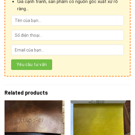
Giá cạnh tranh, sản phẩm có nguồn gốc xuất xứ rõ
ràng...
Cảm ơn Quý khách hàng đã quan tâm đến sản phẩm
của
Ánh vải giả da!
Để kết nối trực tiếp với chúng tôi, Quý khách hàng vui lòng
liên hệ theo những hình thức sau:
Related products
1. Thăm trực tiếp show room và cửa hàng:
Hệ thống Ánh vải giả da
Phone: 024 3928 6052 / 024 3928 5599