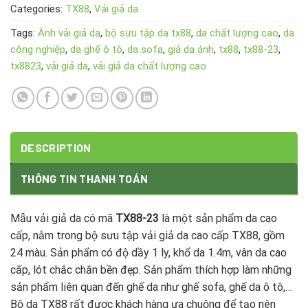
Categories:
TX88
,
Vải giả da
Tags:
Ánh vải giả da
,
bộ sưu tập da tx88
,
da chất lượng cao
,
da
công nghiệp
,
da ghế ô tô
,
da sofa
,
giả da ánh
,
tx88
,
tx88-23
,
tx8823
,
vải giả da
,
vải giả da chất lượng cao
DESCRIPTION
THÔNG TIN THANH TOÁN
Mẫu vải giả da có mã
TX88-23
là một sản phẩm da cao
cấp, nằm trong bộ sưu tập vải giả da cao cấp TX88, gồm
24 màu. Sản phẩm có độ dầy 1 ly, khổ da 1.4m, vân da cao
cấp, lót chắc chắn bền đẹp. Sản phẩm thích hợp làm những
sản phẩm liên quan đến ghế da như ghế sofa, ghế da ô tô,…
Bộ da TX88 rất được khách hàng ưa chuộng để tạo nên