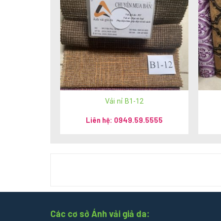
Mobile/Zalo:
036 426 8888
/
0949 59 5555
/
085
Facebook:
facebook.com/salevip1102
/ Messen
Email :
sales.anhvaigiada@gmail.com
Youtube:
youtube.com/@anhvaigiada
Website:
anhvaigiada.com
/
anhvaigiada.com.vn
Vải nỉ B1-12
CÔNG TY TNHH SX TM DV NGỌC HÂN
Liên hệ: 0949.59.5555
MST: 0107440229
Trụ Sở Chính: Số 196 ngõ Hoà Bình, tổ 7 phường 
Showroom: Số 2 Trần Phú, phường Hàng Bông, qu
Hệ thống Ánh vải giả da trên toàn quốc:
Các cơ sở Ánh vải giả da: