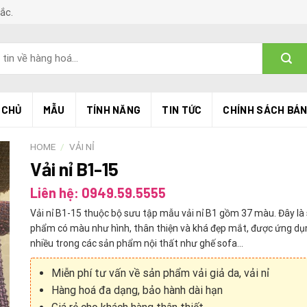
Bắc.
 CHỦ
MẪU
TÍNH NĂNG
TIN TỨC
CHÍNH SÁCH BÁ
HOME
/
VẢI NỈ
Vải nỉ B1-15
Liên hệ: 0949.59.5555
Vải nỉ B1-15 thuộc bộ sưu tập mẫu vải nỉ B1 gồm 37 màu. Đây là
phẩm có màu như hình, thân thiện và khá đẹp mắt, được ứng dụ
nhiều trong các sản phẩm nội thất như ghế sofa…
Miễn phí tư vấn về sản phẩm vải giả da, vải nỉ
Hàng hoá đa dạng, bảo hành dài hạn