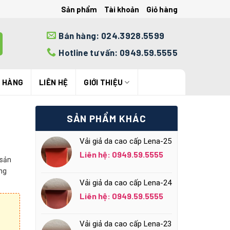
Sản phẩm
Tài khoản
Giỏ hàng
Bán hàng: 024.3928.5599
Hotline tư vấn: 0949.59.5555
N HÀNG
LIÊN HỆ
GIỚI THIỆU
SẢN PHẨM KHÁC
Vải giả da cao cấp Lena-25
Liên hệ: 0949.59.5555
 sản
ng
Vải giả da cao cấp Lena-24
Liên hệ: 0949.59.5555
Vải giả da cao cấp Lena-23