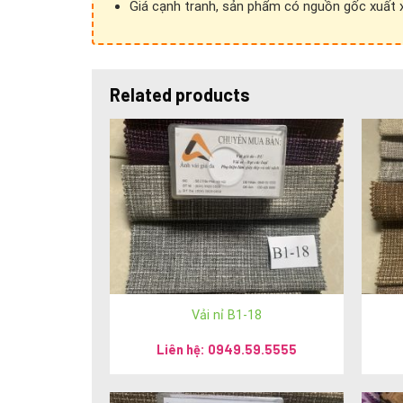
Giá cạnh tranh, sản phẩm có nguồn gốc xuất xứ
Related products
Mọi chi tiết xin liên hệ:
Vải nỉ B1-18
Hệ thống Ánh vải giả da
Liên hệ: 0949.59.5555
Phone: 024 3928 6052 / 024 3928 5599