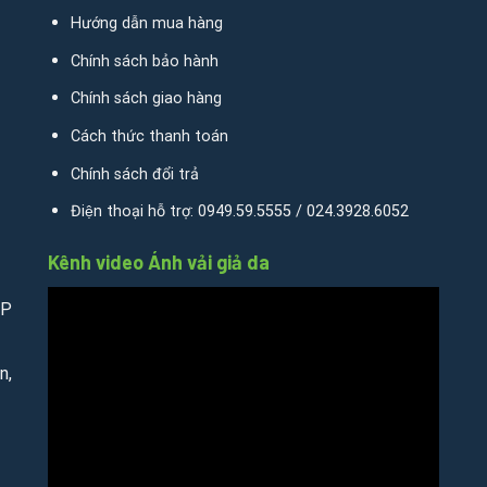
SĐT: 024.3928.5599
Hướng dẫn mua hàng
34.3938.968
Chính sách bảo hành
p Vinh – SĐT: 0238.3836.579
Chính sách giao hàng
.754.5555
Cách thức thanh toán
– Q.Lê Chân – Hải Phòng – SĐT: 0911.121.322 – SĐT: 0911.121.
Chính sách đổi trả
– Thành phố Nha Trang – Khánh Hòa – SĐT: 0932.350.799 – 09
Điện thoại hỗ trợ: 0949.59.5555 / 024.3928.6052
tha – Viêng Chăn – SĐT: 020.5785.9999 – 9991.0455
Kênh video Ánh vải giả da
TP
n,