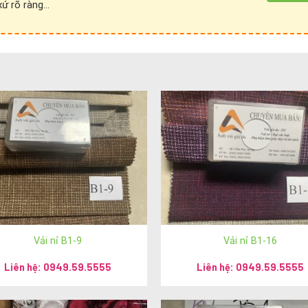
 rõ ràng...
Vải nỉ B1-9
Vải nỉ B1-16
Liên hệ: 0949.59.5555
Liên hệ: 0949.59.5555