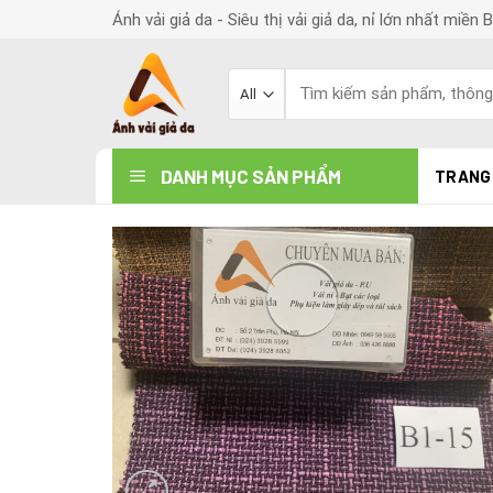
Skip
Ánh vải giả da - Siêu thị vải giả da, nỉ lớn nhất miền 
to
content
Search
for:
DANH MỤC SẢN PHẨM
TRANG