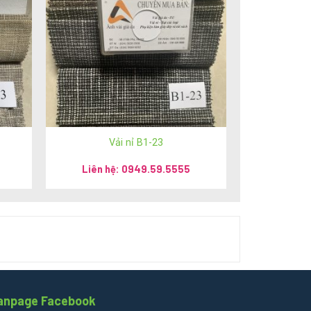
vn
/
anhsimili.com
/
sofaanh.vn
Vải nỉ B1-23
Liên hệ: 0949.59.5555
anpage Facebook