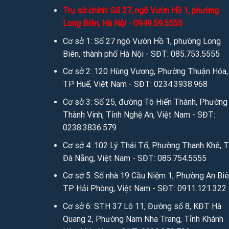
Trụ sở chính: Số 27, ngõ Vườn Hồ 1, phường
Cơ sở 1: Số 2 Trần Phú, Hoàn Kiếm, Hà Nội – 
Long Biên, Hà Nội - 0949.59.5555
Cơ sở 2: 120 Hùng Vương, T.P Huế – SĐT: 02
Cơ sở 1: Số 27 ngõ Vườn Hồ 1, phường Long
Cơ sở 3: 31 Tô Hiến Thành, P.Quang Trung, T.
Biên, thành phố Hà Nội - SĐT: 085.753.5555
Cơ sở 4: 102 Lý Thái Tổ, Đà Nẵng – SĐT: 085
Cơ sở 2: 120 Hùng Vương, Phường Thuận Hóa,
Cơ sở 5: Số nhà 19 Cầu Niệm 1 – P.Nghĩa Xá 
TP Huế, Việt Nam - SĐT: 0234.3938.968
Cơ sở 6: 11 Phương Câu – Phường Vạn Thạnh 
Cơ sở 3: Số 25, đường Tô Hiến Thành, Phường
Thành Vinh, Tỉnh Nghệ An, Việt Nam - SĐT:
Cơ sở 7: Km4 – Bản Chỏmmany, Mương Sayset
0238.3836.579
Nguồn:
Ánh vải giả da
Cơ sở 4: 102 Lý Thái Tổ, Phường Thanh Khê, 
Đà Nẵng, Việt Nam - SĐT: 085.754.5555
Người đưa tin:
Mr Kim Cương
Cơ sở 5: Số nhà 19 Cầu Niệm 1, Phường An Biê
TP Hải Phòng, Việt Nam - SĐT: 0911.121.322
Cơ sở 6: STH 37 Lô 11, Đường số 8, KĐT Hà
Quang 2, Phường Nam Nha Trang, Tỉnh Khánh