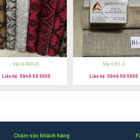
 753 5555
ger:
messenger.com/t/salevip1102
/
anhvaigiada.vn
/
anhvaigiada.net
/
anhsimili.com.vn
/
anhsimili.
Vải nỉ A59-01
Vải nỉ B1-3
Liên hệ: 0949.59.5555
Liên hệ: 0949.59.5555
Cự Khối, quận Long Biên, thành phố Hà Nội
ận Hoàn Kiếm, thành phố Hà Nội
Chăm sóc khách hàng
F