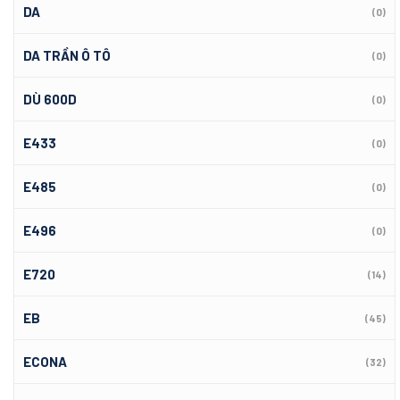
DA
(0)
DA TRẦN Ô TÔ
(0)
DÙ 600D
(0)
E433
(0)
E485
(0)
E496
(0)
E720
(14)
EB
(45)
ECONA
(32)