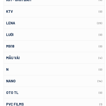
KTV
(0)
LENA
(25)
LƯỚI
(0)
M918
(0)
MẪU VẢI
(4)
N
(0)
NANO
(14)
OTO TL
(0)
PVC FILMS
(1)