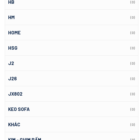
HB
(0)
HM
(0)
HOME
(0)
HSG
(0)
J2
(0)
J26
(0)
JX802
(0)
KEO SOFA
(0)
KHÁC
(0)
KIM - GHIM BẤM
(0)