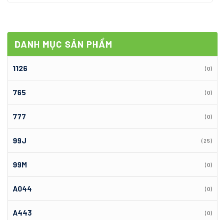
DANH MỤC SẢN PHẨM
1126
(0)
765
(0)
777
(0)
99J
(25)
99M
(0)
A044
(0)
A443
(0)