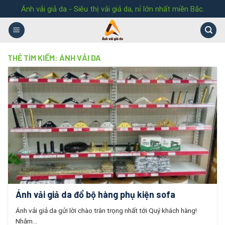
Skip
Ánh vải giả da - Siêu thị vải giả da, nỉ lớn nhất miền Bắc.
to
content
THẺ TÌM KIẾM:
ÁNH VẢI DA
Ánh vải giả da đổ bộ hàng phụ kiện sofa
Ánh vải giả da gửi lời chào trân trọng nhất tới Quý khách hàng!
Nhằm...