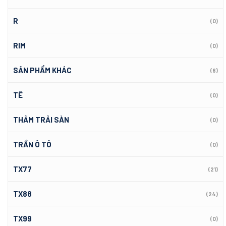
R
(0)
RIM
(0)
SẢN PHẨM KHÁC
(6)
TÊ
(0)
THẢM TRẢI SÀN
(0)
TRẦN Ô TÔ
(0)
TX77
(21)
TX88
(24)
TX99
(0)