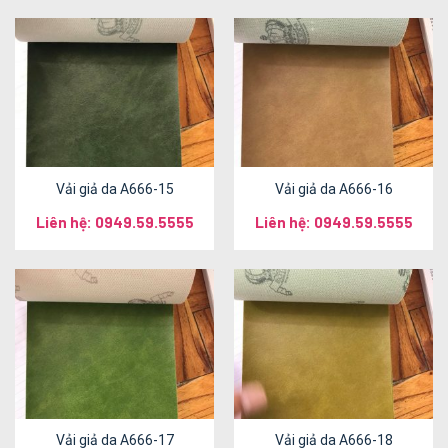
Vải giả da A666-15
Vải giả da A666-16
Liên hệ: 0949.59.5555
Liên hệ: 0949.59.5555
Vải giả da A666-17
Vải giả da A666-18