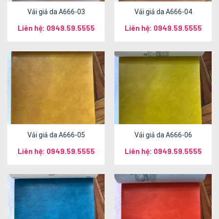
Vải giả da A666-03
Vải giả da A666-04
Liên hệ: 0949.59.5555
Liên hệ: 0949.59.5555
Vải giả da A666-05
Vải giả da A666-06
Liên hệ: 0949.59.5555
Liên hệ: 0949.59.5555