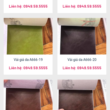
Liên hệ: 0949.59.5555
Liên hệ: 0949.59.5555
Vải giả da A666-19
Vải giả da A666-20
Liên hệ: 0949.59.5555
Liên hệ: 0949.59.5555