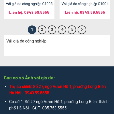
Vải giả da công nghiệp C1003
Vải giả da công nghiệp C1004
Liên hệ: 0949.59.5555
Liên hệ: 0949.59.5555
1
2
3
4
5
Vải giả da công nghiệp
Các cơ sở Ánh vải giả da:
Trụ sở chính: Số 27, ngõ Vườn Hồ 1, phường Long Biên,
Hà Nội - 0949.59.5555
Cơ sở 1: Số 27 ngõ Vườn Hồ 1, phường Long Biên, thành
phố Hà Nội - SĐT: 085.753.5555