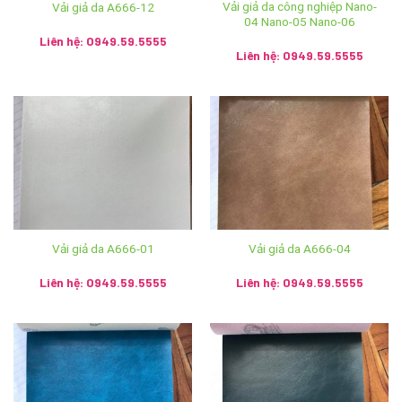
Vải giả da công nghiệp Nano-
Vải giả da A666-12
04 Nano-05 Nano-06
Website:
https://anhvaigiada.vn
/
https://anhvaigiada.com.
Liên hệ: 0949.59.5555
Liên hệ: 0949.59.5555
vn
/
anhvaigiada.com
/
anhvaigiada.net
/
anhsimili.com
/
an
hsimili.vn
/
anhsimili.com.vn
/
sofaanh.vn
CÔNG TY TNHH SX TM DV NGỌC HÂN
MST: 0107440229
Trụ Sở Chính: Số 196 ngõ Hoà Bình, tổ 7 phường Cự Khối,
quận Long Biên, thành phố Hà Nội
Vải giả da A666-01
Vải giả da A666-04
Showroom: Số 2 Trần Phú, phường Hàng Bông, quận Hoàn
Liên hệ: 0949.59.5555
Liên hệ: 0949.59.5555
Kiếm, thành phố Hà Nội
Hệ thống Ánh vải giả da trên toàn quốc:
Cơ sở 1: Số 2 Trần Phú, Hoàn Kiếm, Hà Nội – SĐT:
024.3928.5599