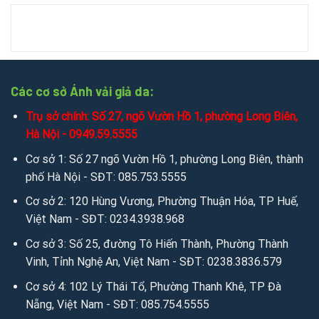
Chat zalo:
0949.59.5555
/
036.426.8888
/
085.753.5555
Chat mesenger:
messenger.com/t/salevip1102
Facebook:
facebook.com/salevip1102
Các cơ sở Ánh vải giả da:
Trụ sở chính: Số 27, ngõ Vườn Hồ 1, phường Long Biên,
Youtube:
youtube.com/@anhvaigiada
Hà Nội - 0949.59.5555
Website:
https://anhvaigiada.vn
/
https://anhvaigiada.com.
Cơ sở 1: Số 27 ngõ Vườn Hồ 1, phường Long Biên, thành
vn
/
anhvaigiada.com
/
anhvaigiada.net
/
anhsimili.com
/
an
phố Hà Nội - SĐT: 085.753.5555
hsimili.vn
/
anhsimili.com.vn
/
sofaanh.vn
Cơ sở 2: 120 Hùng Vương, Phường Thuận Hóa, TP Huế,
Việt Nam - SĐT: 0234.3938.968
3. Kết nối miễn phí để tìm hiểu sâu hơn qua Email:
Email:
sales.anhvaigiada@gmail.com
/
ngochanjsc2016@g
Cơ sở 3: Số 25, đường Tô Hiến Thành, Phường Thành
mail.com
/
nhandisc@yahoo.com
Vinh, Tỉnh Nghệ An, Việt Nam - SĐT: 0238.3836.579
Cơ sở 4: 102 Lý Thái Tổ, Phường Thanh Khê, TP Đà
Nẵng, Việt Nam - SĐT: 085.754.5555