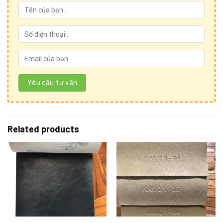
Cảm ơn Quý khách hàng đã quan tâm đến sản phẩm
của
Ánh vải giả da!
Để kết nối trực tiếp với chúng tôi, Quý khách hàng vui lòng
liên hệ theo những hình thức sau:
Related products
1. Thăm trực tiếp show room và cửa hàng:
Hệ thống Ánh vải giả da
Phone: 024 3928 6052 / 024 3928 5599
Mobile: 036 426 8888 / 0949 59 5555 / 085 753 5555
Email :
sales.anhvaigiada@gmail.com