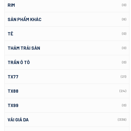
RIM
(0)
SẢN PHẨM KHÁC
(6)
TÊ
(0)
THẢM TRẢI SÀN
(0)
TRẦN Ô TÔ
(0)
TX77
(21)
TX88
(24)
TX99
(0)
VẢI GIẢ DA
(338)