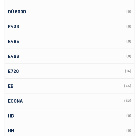
DÙ 600D
(0)
E433
(0)
E485
(0)
E496
(0)
E720
(14)
EB
(45)
ECONA
(32)
HB
(0)
HM
(0)