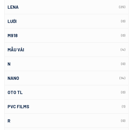
LENA
(25)
LƯỚI
(0)
M918
(0)
MẪU VẢI
(4)
N
(0)
NANO
(14)
OTO TL
(0)
PVC FILMS
(1)
R
(0)