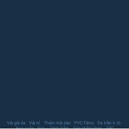
Vải giả da
Vải nỉ
Thảm trải sàn
PVC Films
Da trần ô tô
Keo sofa
Kim – Ghim bấm
Sản phẩm khác
ABC