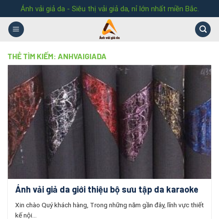
Skip
Ánh vải giả da - Siêu thị vải giả da, nỉ lớn nhất miền Bắc.
to
content
THẺ TÌM KIẾM:
ANHVAIGIADA
Ánh vải giả da giới thiệu bộ sưu tập da karaoke
Xin chào Quý khách hàng, Trong những năm gần đây, lĩnh vực thiết
kế nội...