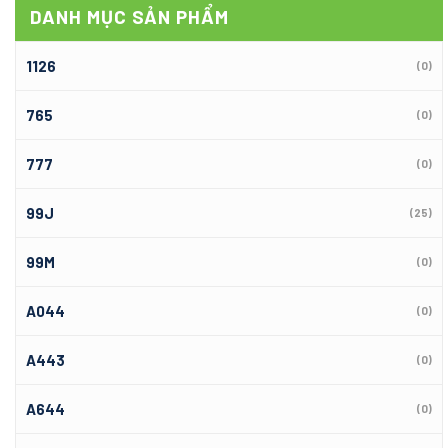
DANH MỤC SẢN PHẨM
1126
(0)
765
(0)
777
(0)
99J
(25)
99M
(0)
A044
(0)
A443
(0)
A644
(0)