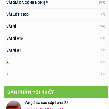
VẢI GIẢ DA CÔNG NGHIỆP
(167)
VẢI LÓT 210D
(0)
VẢI NỈ
(54)
VẢI NỈ A15
(15)
VẢI NỈ B1
(38)
X
(0)
Z
(0)
SẢN PHẨM MỚI NHẤT
Vải giả da cao cấp Lena-25
Liên hệ: 0949.59.5555