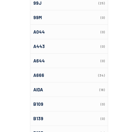
99J
(25)
99M
(0)
A044
(0)
A443
(0)
A644
(0)
A666
(34)
AIDA
(18)
B109
(0)
B139
(0)