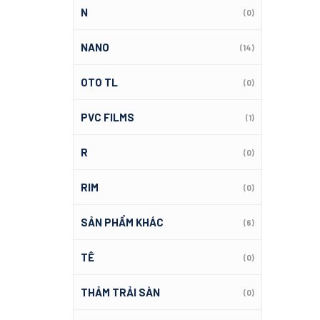
N
(0)
NANO
(14)
OTO TL
(0)
PVC FILMS
(1)
R
(0)
RIM
(0)
SẢN PHẨM KHÁC
(6)
TÊ
(0)
THẢM TRẢI SÀN
(0)