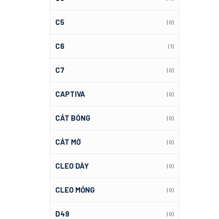
C5
(0)
C6
(1)
C7
(0)
CAPTIVA
(0)
CÁT BÓNG
(0)
CÁT MỜ
(0)
CLEO DÀY
(0)
CLEO MỎNG
(0)
D49
(0)