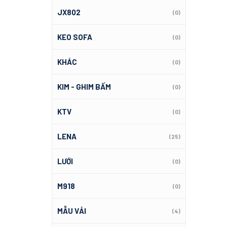
JX802
(0)
KEO SOFA
(0)
KHÁC
(0)
KIM - GHIM BẤM
(0)
KTV
(0)
LENA
(25)
LƯỚI
(0)
M918
(0)
MẪU VẢI
(4)