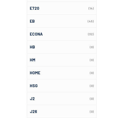
E720
(14)
EB
(45)
ECONA
(32)
HB
(0)
HM
(0)
HOME
(0)
HSG
(0)
J2
(0)
J26
(0)