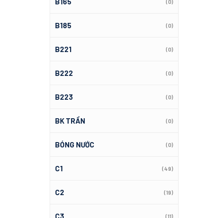
B165
(0)
B185
(0)
B221
(0)
B222
(0)
B223
(0)
BK TRẦN
(0)
BÓNG NƯỚC
(0)
C1
(49)
C2
(19)
C3
(11)