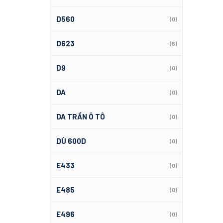
D560
(0)
D623
(6)
D9
(0)
DA
(0)
DA TRẦN Ô TÔ
(0)
DÙ 600D
(0)
E433
(0)
E485
(0)
E496
(0)