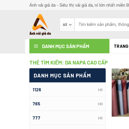
Skip
Ánh vải giả da - Siêu thị vải giả da, nỉ lớn nhất miền 
to
content
Search
for:
DANH MỤC SẢN PHẨM
TRANG
THẺ TÌM KIẾM:
DA NAPA CAO CẤP
DANH MỤC SẢN PHẨM
1126
(0)
765
(0)
777
(0)