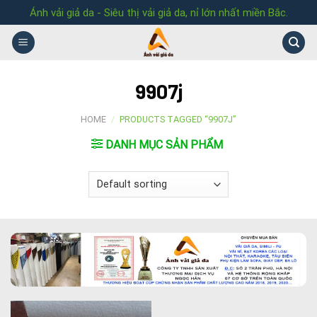
Skip
Ánh vải giả da - Siêu thị vải giả da, nỉ lớn nhất miền Bắc.
to
content
9907j
HOME
/
PRODUCTS TAGGED “9907J”
DANH MỤC SẢN PHẨM