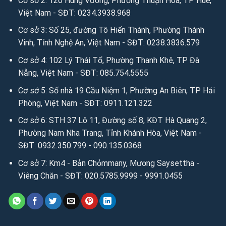
Cơ sở 2: 120 Hùng Vương, Phường Thuận Hóa, TP Huế,
Việt Nam - SĐT: 0234.3938.968
Cơ sở 3: Số 25, đường Tô Hiến Thành, Phường Thành
Vinh, Tỉnh Nghệ An, Việt Nam - SĐT: 0238.3836.579
Cơ sở 4: 102 Lý Thái Tổ, Phường Thanh Khê, TP Đà
Nẵng, Việt Nam - SĐT: 085.754.5555
Cơ sở 5: Số nhà 19 Cầu Niệm 1, Phường An Biên, TP Hải
Phòng, Việt Nam - SĐT: 0911.121.322
Cơ sở 6: STH 37 Lô 11, Đường số 8, KĐT Hà Quang 2,
Phường Nam Nha Trang, Tỉnh Khánh Hòa, Việt Nam -
SĐT: 0932.350.799 - 090.135.0368
Cơ sở 7: Km4 - Bản Chỏmmany, Mương Saysettha -
Viêng Chăn - SĐT: 020.5785.9999 - 9991.0455