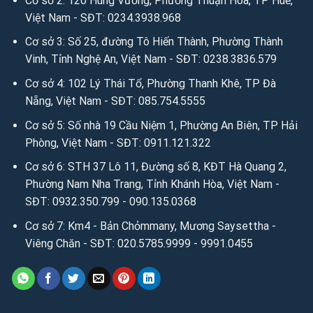
Cơ sở 2: 120 Hùng Vương, Phường Thuận Hóa, TP Huế,
Việt Nam - SĐT: 0234.3938.968
Cơ sở 3: Số 25, đường Tô Hiến Thành, Phường Thành
Vinh, Tỉnh Nghệ An, Việt Nam - SĐT: 0238.3836.579
Cơ sở 4: 102 Lý Thái Tổ, Phường Thanh Khê, TP Đà
Nẵng, Việt Nam - SĐT: 085.754.5555
Cơ sở 5: Số nhà 19 Cầu Niệm 1, Phường An Biên, TP Hải
Phòng, Việt Nam - SĐT: 0911.121.322
Cơ sở 6: STH 37 Lô 11, Đường số 8, KĐT Hà Quang 2,
Phường Nam Nha Trang, Tỉnh Khánh Hòa, Việt Nam -
SĐT: 0932.350.799 - 090.135.0368
Cơ sở 7: Km4 - Bản Chỏmmany, Mương Saysettha -
Viêng Chăn - SĐT: 020.5785.9999 - 9991.0455