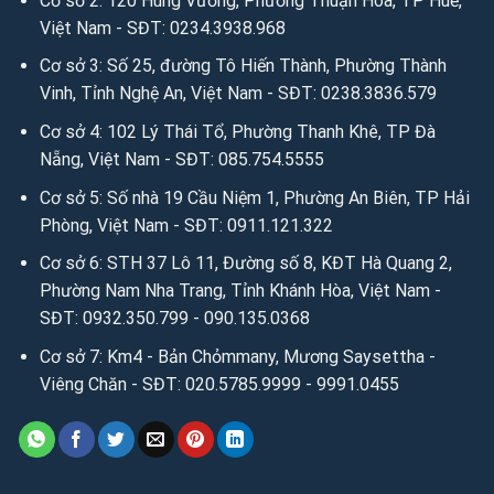
Cơ sở 2: 120 Hùng Vương, Phường Thuận Hóa, TP Huế,
Việt Nam - SĐT: 0234.3938.968
Cơ sở 3: Số 25, đường Tô Hiến Thành, Phường Thành
Vinh, Tỉnh Nghệ An, Việt Nam - SĐT: 0238.3836.579
Cơ sở 4: 102 Lý Thái Tổ, Phường Thanh Khê, TP Đà
Nẵng, Việt Nam - SĐT: 085.754.5555
Cơ sở 5: Số nhà 19 Cầu Niệm 1, Phường An Biên, TP Hải
Phòng, Việt Nam - SĐT: 0911.121.322
Cơ sở 6: STH 37 Lô 11, Đường số 8, KĐT Hà Quang 2,
Phường Nam Nha Trang, Tỉnh Khánh Hòa, Việt Nam -
SĐT: 0932.350.799 - 090.135.0368
Cơ sở 7: Km4 - Bản Chỏmmany, Mương Saysettha -
Viêng Chăn - SĐT: 020.5785.9999 - 9991.0455