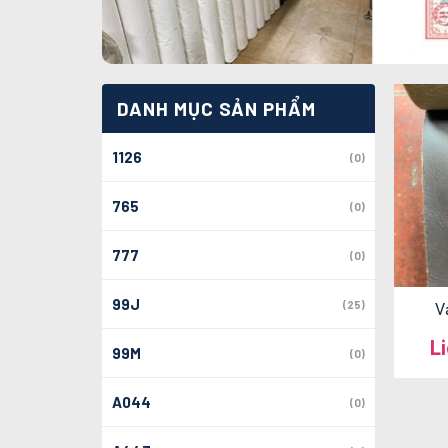
DANH MỤC SẢN PHẨM
1126
(0)
765
(0)
777
(0)
99J
(25)
V
L
99M
(0)
A044
(0)