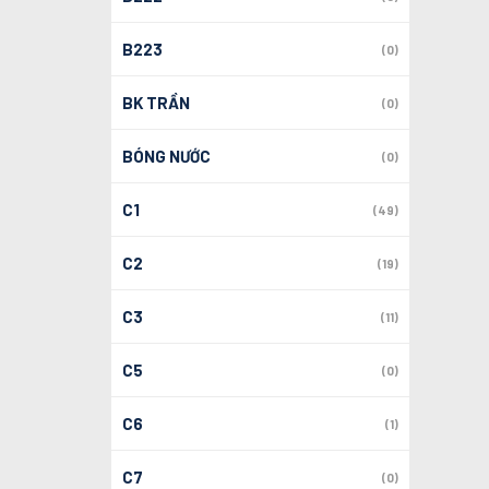
B223
(0)
BK TRẦN
(0)
BÓNG NƯỚC
(0)
C1
(49)
C2
(19)
C3
(11)
C5
(0)
C6
(1)
C7
(0)