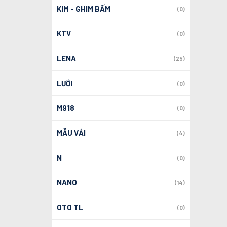
KIM - GHIM BẤM
(0)
KTV
(0)
LENA
(25)
LƯỚI
(0)
M918
(0)
MẪU VẢI
(4)
N
(0)
NANO
(14)
OTO TL
(0)