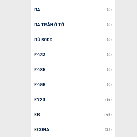
DA
(0)
DA TRẦN Ô TÔ
(0)
DÙ 600D
(0)
E433
(0)
E485
(0)
E496
(0)
E720
(14)
EB
(45)
ECONA
(32)