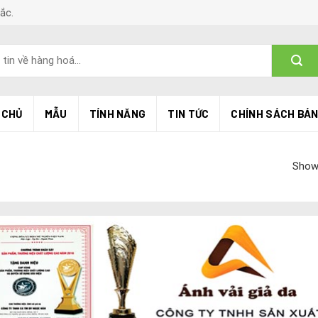
Bắc.
 CHỦ
MẪU
TÍNH NĂNG
TIN TỨC
CHÍNH SÁCH BÁ
Showi