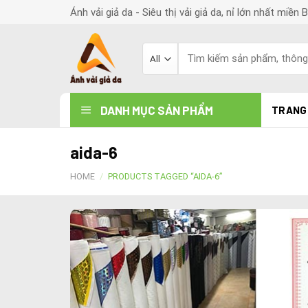
Skip
Ánh vải giả da - Siêu thị vải giả da, nỉ lớn nhất miền 
to
content
Search
for:
DANH MỤC SẢN PHẨM
TRANG
aida-6
HOME
/
PRODUCTS TAGGED “AIDA-6”