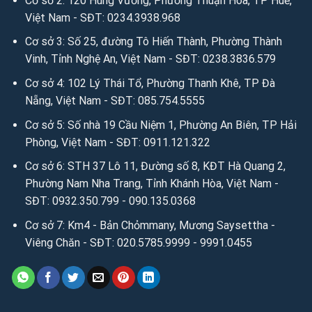
Cơ sở 2: 120 Hùng Vương, Phường Thuận Hóa, TP Huế,
Việt Nam - SĐT: 0234.3938.968
Cơ sở 3: Số 25, đường Tô Hiến Thành, Phường Thành
Vinh, Tỉnh Nghệ An, Việt Nam - SĐT: 0238.3836.579
Cơ sở 4: 102 Lý Thái Tổ, Phường Thanh Khê, TP Đà
Nẵng, Việt Nam - SĐT: 085.754.5555
Cơ sở 5: Số nhà 19 Cầu Niệm 1, Phường An Biên, TP Hải
Phòng, Việt Nam - SĐT: 0911.121.322
Cơ sở 6: STH 37 Lô 11, Đường số 8, KĐT Hà Quang 2,
Phường Nam Nha Trang, Tỉnh Khánh Hòa, Việt Nam -
SĐT: 0932.350.799 - 090.135.0368
Cơ sở 7: Km4 - Bản Chỏmmany, Mương Saysettha -
Viêng Chăn - SĐT: 020.5785.9999 - 9991.0455