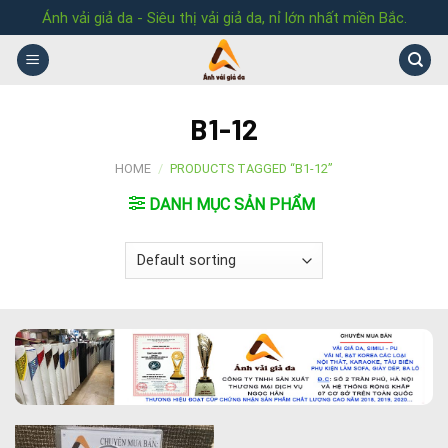
Skip
Ánh vải giả da - Siêu thị vải giả da, nỉ lớn nhất miền Bắc.
to
content
B1-12
HOME
/
PRODUCTS TAGGED “B1-12”
DANH MỤC SẢN PHẨM