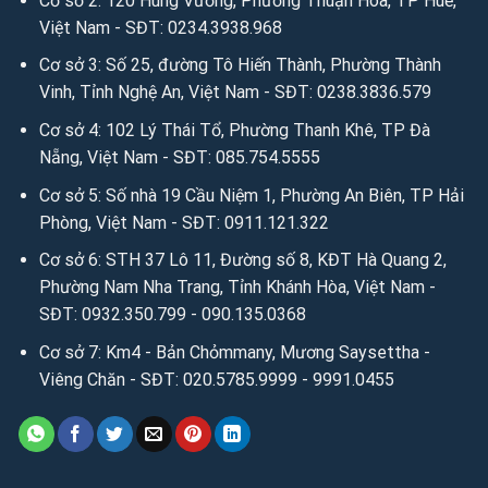
Cơ sở 2: 120 Hùng Vương, Phường Thuận Hóa, TP Huế,
Việt Nam - SĐT: 0234.3938.968
Cơ sở 3: Số 25, đường Tô Hiến Thành, Phường Thành
Vinh, Tỉnh Nghệ An, Việt Nam - SĐT: 0238.3836.579
Cơ sở 4: 102 Lý Thái Tổ, Phường Thanh Khê, TP Đà
Nẵng, Việt Nam - SĐT: 085.754.5555
Cơ sở 5: Số nhà 19 Cầu Niệm 1, Phường An Biên, TP Hải
Phòng, Việt Nam - SĐT: 0911.121.322
Cơ sở 6: STH 37 Lô 11, Đường số 8, KĐT Hà Quang 2,
Phường Nam Nha Trang, Tỉnh Khánh Hòa, Việt Nam -
SĐT: 0932.350.799 - 090.135.0368
Cơ sở 7: Km4 - Bản Chỏmmany, Mương Saysettha -
Viêng Chăn - SĐT: 020.5785.9999 - 9991.0455