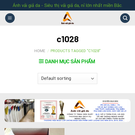
Skip
Ánh vải giả da - Siêu thị vải giả da, nỉ lớn nhất miền Bắc.
to
content
c1028
HOME
/
PRODUCTS TAGGED “C1028”
DANH MỤC SẢN PHẨM