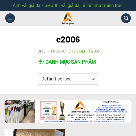
Skip
Ánh vải giả da - Siêu thị vải giả da, nỉ lớn nhất miền Bắc.
to
content
c2006
HOME
/
PRODUCTS TAGGED “C2006”
DANH MỤC SẢN PHẨM