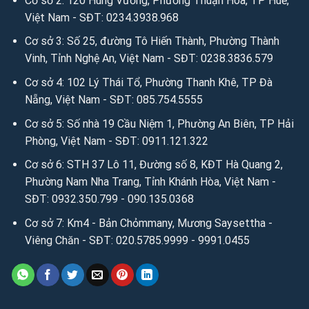
Cơ sở 2: 120 Hùng Vương, Phường Thuận Hóa, TP Huế,
Việt Nam - SĐT: 0234.3938.968
Cơ sở 3: Số 25, đường Tô Hiến Thành, Phường Thành
Vinh, Tỉnh Nghệ An, Việt Nam - SĐT: 0238.3836.579
Cơ sở 4: 102 Lý Thái Tổ, Phường Thanh Khê, TP Đà
Nẵng, Việt Nam - SĐT: 085.754.5555
Cơ sở 5: Số nhà 19 Cầu Niệm 1, Phường An Biên, TP Hải
Phòng, Việt Nam - SĐT: 0911.121.322
Cơ sở 6: STH 37 Lô 11, Đường số 8, KĐT Hà Quang 2,
Phường Nam Nha Trang, Tỉnh Khánh Hòa, Việt Nam -
SĐT: 0932.350.799 - 090.135.0368
Cơ sở 7: Km4 - Bản Chỏmmany, Mương Saysettha -
Viêng Chăn - SĐT: 020.5785.9999 - 9991.0455