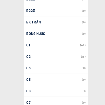
B223
(0)
BK TRẦN
(0)
BÓNG NƯỚC
(0)
C1
(49)
C2
(19)
C3
(11)
C5
(0)
C6
(1)
C7
(0)