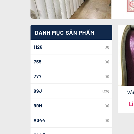
DANH MỤC SẢN PHẨM
1126
(0)
765
(0)
777
(0)
99J
(25)
Vải
L
99M
(0)
A044
(0)