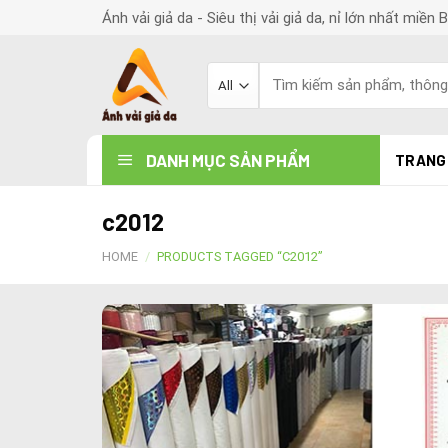
Skip
Ánh vải giả da - Siêu thị vải giả da, nỉ lớn nhất miền 
to
content
Search
for:
DANH MỤC SẢN PHẨM
TRANG
c2012
HOME
/
PRODUCTS TAGGED “C2012”