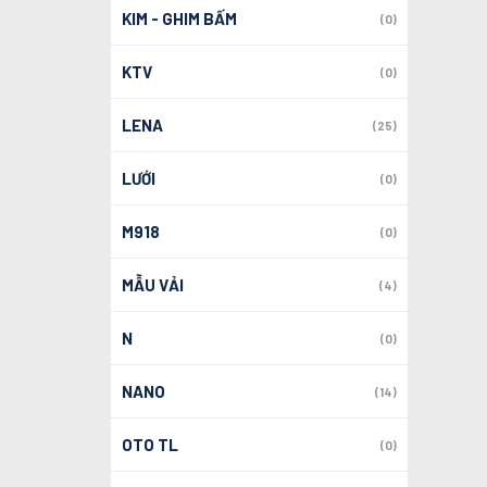
KIM - GHIM BẤM
(0)
KTV
(0)
LENA
(25)
LƯỚI
(0)
M918
(0)
MẪU VẢI
(4)
N
(0)
NANO
(14)
OTO TL
(0)