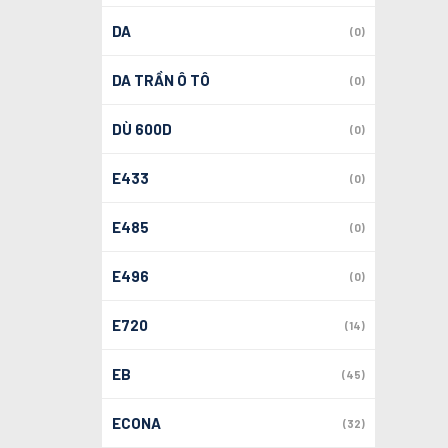
DA
(0)
DA TRẦN Ô TÔ
(0)
DÙ 600D
(0)
E433
(0)
E485
(0)
E496
(0)
E720
(14)
EB
(45)
ECONA
(32)