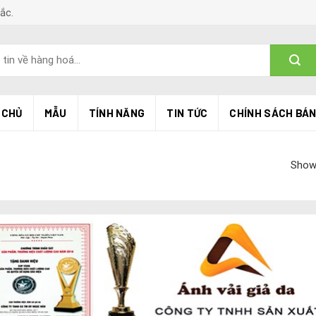
Bắc.
 CHỦ
MẪU
TÍNH NĂNG
TIN TỨC
CHÍNH SÁCH BÁ
Showi