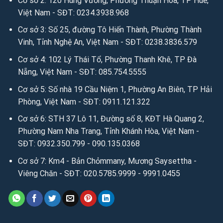
Cơ sở 2: 120 Hùng Vương, Phường Thuận Hóa, TP Huế,
Việt Nam - SĐT: 0234.3938.968
Cơ sở 3: Số 25, đường Tô Hiến Thành, Phường Thành
Vinh, Tỉnh Nghệ An, Việt Nam - SĐT: 0238.3836.579
Cơ sở 4: 102 Lý Thái Tổ, Phường Thanh Khê, TP Đà
Nẵng, Việt Nam - SĐT: 085.754.5555
Cơ sở 5: Số nhà 19 Cầu Niệm 1, Phường An Biên, TP Hải
Phòng, Việt Nam - SĐT: 0911.121.322
Cơ sở 6: STH 37 Lô 11, Đường số 8, KĐT Hà Quang 2,
Phường Nam Nha Trang, Tỉnh Khánh Hòa, Việt Nam -
SĐT: 0932.350.799 - 090.135.0368
Cơ sở 7: Km4 - Bản Chỏmmany, Mương Saysettha -
Viêng Chăn - SĐT: 020.5785.9999 - 9991.0455