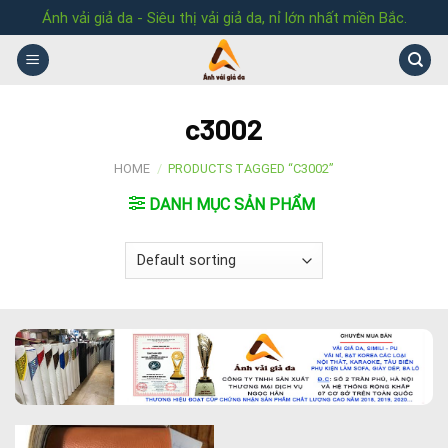
Skip
Ánh vải giả da - Siêu thị vải giả da, nỉ lớn nhất miền Bắc.
to
content
c3002
HOME
/
PRODUCTS TAGGED “C3002”
DANH MỤC SẢN PHẨM