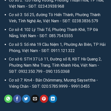
Cơ sở 2: 120 Hùng Vương, Phường Thuận Hóa, TP Huế,
Việt Nam - SĐT: 0234.3938.968
Cơ sở 3: Số 25, đường Tô Hiến Thành, Phường Thành
Vinh, Tỉnh Nghệ An, Việt Nam - SĐT: 0238.3836.579
Cơ sở 4: 102 Lý Thái Tổ, Phường Thanh Khê, TP Đà
Nẵng, Việt Nam - SĐT: 085.754.5555
Cơ sở 5: Số nhà 19 Cầu Niệm 1, Phường An Biên, TP Hải
Phòng, Việt Nam - SĐT: 0911.121.322
Cơ sở 6: STH 37 Lô 11, Đường số 8, KĐT Hà Quang 2,
Phường Nam Nha Trang, Tỉnh Khánh Hòa, Việt Nam -
SĐT: 0932.350.799 - 090.135.0368
Cơ sở 7: Km4 - Bản Chỏmmany, Mương Saysettha -
Viêng Chăn - SĐT: 020.5785.9999 - 9991.0455