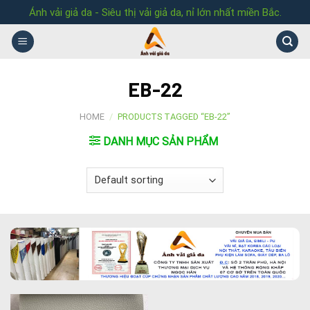
Skip
Ánh vải giả da - Siêu thị vải giả da, nỉ lớn nhất miền Bắc.
to
content
EB-22
HOME
/
PRODUCTS TAGGED “EB-22”
DANH MỤC SẢN PHẨM