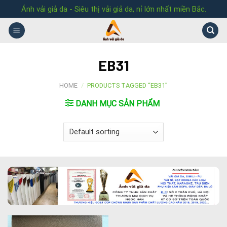
Skip
Ánh vải giả da - Siêu thị vải giả da, nỉ lớn nhất miền Bắc.
to
content
EB31
HOME
/
PRODUCTS TAGGED “EB31”
DANH MỤC SẢN PHẨM