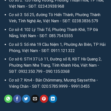
Cơ sở 2: 120 Hùng Vương, Phường Thuận Hóa, TP Huế,
Việt Nam - SĐT: 0234.3938.968
Cơ sở 3: Số 25, đường Tô Hiến Thành, Phường Thành
Vinh, Tỉnh Nghệ An, Việt Nam - SĐT: 0238.3836.579
Cơ sở 4: 102 Lý Thái Tổ, Phường Thanh Khê, TP Đà
Nẵng, Việt Nam - SĐT: 085.754.5555
Cơ sở 5: Số nhà 19 Cầu Niệm 1, Phường An Biên, TP Hải
Phòng, Việt Nam - SĐT: 0911.121.322
Cơ sở 6: STH 37 Lô 11, Đường số 8, KĐT Hà Quang 2,
Phường Nam Nha Trang, Tỉnh Khánh Hòa, Việt Nam -
SĐT: 0932.350.799 - 090.135.0368
Cơ sở 7: Km4 - Bản Chỏmmany, Mương Saysettha -
Viêng Chăn - SĐT: 020.5785.9999 - 9991.0455