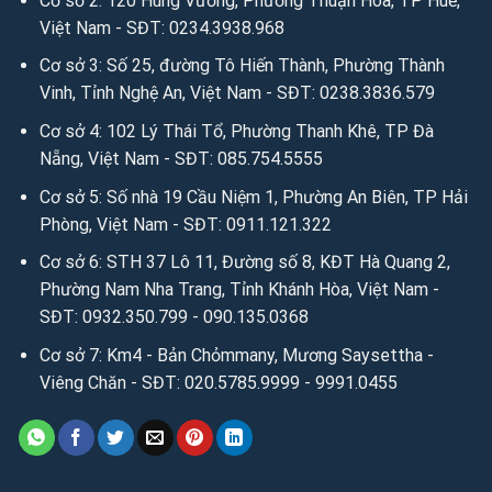
Cơ sở 2: 120 Hùng Vương, Phường Thuận Hóa, TP Huế,
Việt Nam - SĐT: 0234.3938.968
Cơ sở 3: Số 25, đường Tô Hiến Thành, Phường Thành
Vinh, Tỉnh Nghệ An, Việt Nam - SĐT: 0238.3836.579
Cơ sở 4: 102 Lý Thái Tổ, Phường Thanh Khê, TP Đà
Nẵng, Việt Nam - SĐT: 085.754.5555
Cơ sở 5: Số nhà 19 Cầu Niệm 1, Phường An Biên, TP Hải
Phòng, Việt Nam - SĐT: 0911.121.322
Cơ sở 6: STH 37 Lô 11, Đường số 8, KĐT Hà Quang 2,
Phường Nam Nha Trang, Tỉnh Khánh Hòa, Việt Nam -
SĐT: 0932.350.799 - 090.135.0368
Cơ sở 7: Km4 - Bản Chỏmmany, Mương Saysettha -
Viêng Chăn - SĐT: 020.5785.9999 - 9991.0455