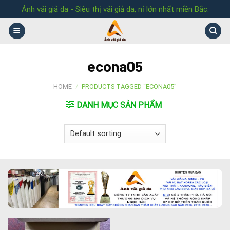
Skip
Ánh vải giả da - Siêu thị vải giả da, nỉ lớn nhất miền Bắc.
to
content
econa05
HOME
/
PRODUCTS TAGGED “ECONA05”
DANH MỤC SẢN PHẨM