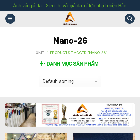
Skip
Ánh vải giả da - Siêu thị vải giả da, nỉ lớn nhất miền Bắc.
to
content
Nano-26
HOME
/
PRODUCTS TAGGED “NANO-26”
DANH MỤC SẢN PHẨM