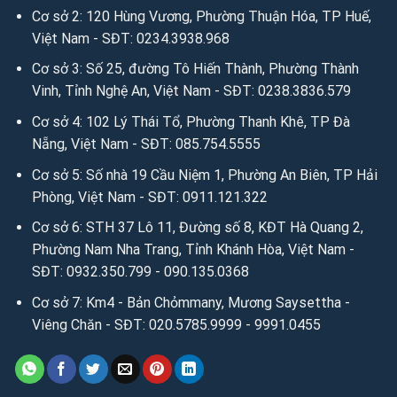
Cơ sở 2: 120 Hùng Vương, Phường Thuận Hóa, TP Huế,
Việt Nam - SĐT: 0234.3938.968
Cơ sở 3: Số 25, đường Tô Hiến Thành, Phường Thành
Vinh, Tỉnh Nghệ An, Việt Nam - SĐT: 0238.3836.579
Cơ sở 4: 102 Lý Thái Tổ, Phường Thanh Khê, TP Đà
Nẵng, Việt Nam - SĐT: 085.754.5555
Cơ sở 5: Số nhà 19 Cầu Niệm 1, Phường An Biên, TP Hải
Phòng, Việt Nam - SĐT: 0911.121.322
Cơ sở 6: STH 37 Lô 11, Đường số 8, KĐT Hà Quang 2,
Phường Nam Nha Trang, Tỉnh Khánh Hòa, Việt Nam -
SĐT: 0932.350.799 - 090.135.0368
Cơ sở 7: Km4 - Bản Chỏmmany, Mương Saysettha -
Viêng Chăn - SĐT: 020.5785.9999 - 9991.0455