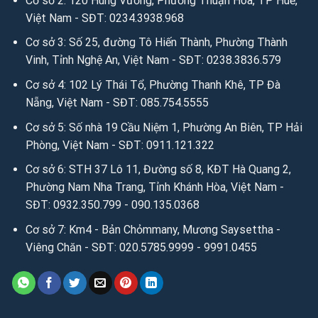
Cơ sở 2: 120 Hùng Vương, Phường Thuận Hóa, TP Huế,
Việt Nam - SĐT: 0234.3938.968
Cơ sở 3: Số 25, đường Tô Hiến Thành, Phường Thành
Vinh, Tỉnh Nghệ An, Việt Nam - SĐT: 0238.3836.579
Cơ sở 4: 102 Lý Thái Tổ, Phường Thanh Khê, TP Đà
Nẵng, Việt Nam - SĐT: 085.754.5555
Cơ sở 5: Số nhà 19 Cầu Niệm 1, Phường An Biên, TP Hải
Phòng, Việt Nam - SĐT: 0911.121.322
Cơ sở 6: STH 37 Lô 11, Đường số 8, KĐT Hà Quang 2,
Phường Nam Nha Trang, Tỉnh Khánh Hòa, Việt Nam -
SĐT: 0932.350.799 - 090.135.0368
Cơ sở 7: Km4 - Bản Chỏmmany, Mương Saysettha -
Viêng Chăn - SĐT: 020.5785.9999 - 9991.0455