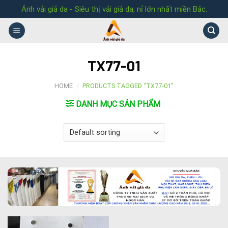
Skip
Ánh vải giả da - Siêu thị vải giả da, nỉ lớn nhất miền Bắc.
to
content
TX77-01
HOME
/
PRODUCTS TAGGED “TX77-01”
DANH MỤC SẢN PHẨM