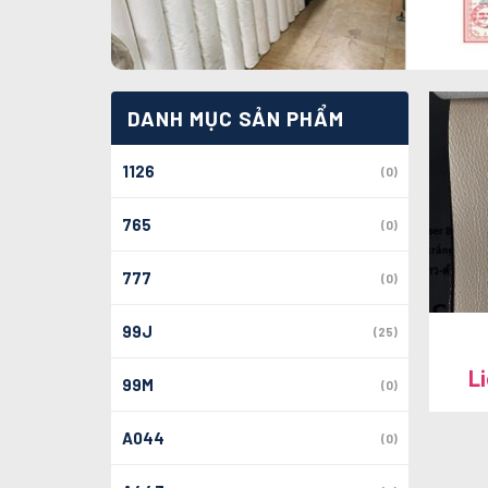
DANH MỤC SẢN PHẨM
1126
(0)
765
(0)
777
(0)
99J
(25)
L
99M
(0)
A044
(0)