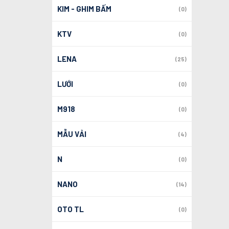
KIM - GHIM BẤM
(0)
KTV
(0)
LENA
(25)
LƯỚI
(0)
M918
(0)
MẪU VẢI
(4)
N
(0)
NANO
(14)
OTO TL
(0)