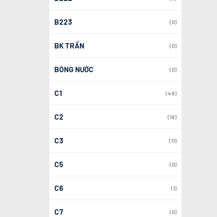
B223
(0)
BK TRẦN
(0)
BÓNG NƯỚC
(0)
C1
(49)
C2
(19)
C3
(11)
C5
(0)
C6
(1)
C7
(0)