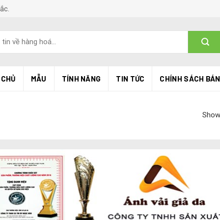
Bắc.
 CHỦ
MẪU
TÍNH NĂNG
TIN TỨC
CHÍNH SÁCH BÁ
Showi