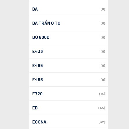
DA
(0)
DA TRẦN Ô TÔ
(0)
DÙ 600D
(0)
E433
(0)
E485
(0)
E496
(0)
E720
(14)
EB
(45)
ECONA
(32)