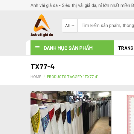
Skip
Ánh vải giả da - Siêu thị vải giả da, nỉ lớn nhất miền 
to
content
Search
for:
DANH MỤC SẢN PHẨM
TRANG
TX77-4
HOME
/
PRODUCTS TAGGED “TX77-4”