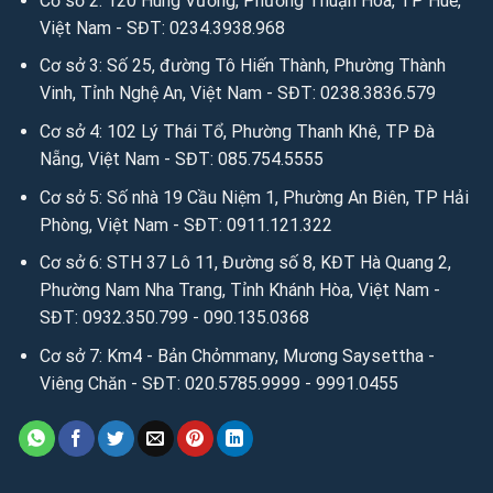
Cơ sở 2: 120 Hùng Vương, Phường Thuận Hóa, TP Huế,
Việt Nam - SĐT: 0234.3938.968
Cơ sở 3: Số 25, đường Tô Hiến Thành, Phường Thành
Vinh, Tỉnh Nghệ An, Việt Nam - SĐT: 0238.3836.579
Cơ sở 4: 102 Lý Thái Tổ, Phường Thanh Khê, TP Đà
Nẵng, Việt Nam - SĐT: 085.754.5555
Cơ sở 5: Số nhà 19 Cầu Niệm 1, Phường An Biên, TP Hải
Phòng, Việt Nam - SĐT: 0911.121.322
Cơ sở 6: STH 37 Lô 11, Đường số 8, KĐT Hà Quang 2,
Phường Nam Nha Trang, Tỉnh Khánh Hòa, Việt Nam -
SĐT: 0932.350.799 - 090.135.0368
Cơ sở 7: Km4 - Bản Chỏmmany, Mương Saysettha -
Viêng Chăn - SĐT: 020.5785.9999 - 9991.0455