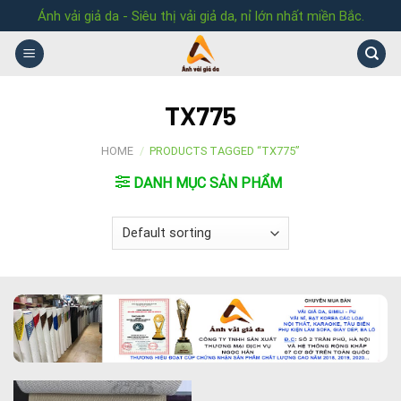
Skip
Ánh vải giả da - Siêu thị vải giả da, nỉ lớn nhất miền Bắc.
to
content
TX775
HOME
/
PRODUCTS TAGGED “TX775”
DANH MỤC SẢN PHẨM