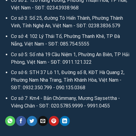
Cơ sở 2: 120 Hùng Vương, Phường Thuận Hóa, TP Huế,
Việt Nam - SĐT: 0234.3938.968
Cơ sở 3: Số 25, đường Tô Hiến Thành, Phường Thành
Vinh, Tỉnh Nghệ An, Việt Nam - SĐT: 0238.3836.579
Cơ sở 4: 102 Lý Thái Tổ, Phường Thanh Khê, TP Đà
Nẵng, Việt Nam - SĐT: 085.754.5555
Cơ sở 5: Số nhà 19 Cầu Niệm 1, Phường An Biên, TP Hải
Phòng, Việt Nam - SĐT: 0911.121.322
Cơ sở 6: STH 37 Lô 11, Đường số 8, KĐT Hà Quang 2,
Phường Nam Nha Trang, Tỉnh Khánh Hòa, Việt Nam -
SĐT: 0932.350.799 - 090.135.0368
Cơ sở 7: Km4 - Bản Chỏmmany, Mương Saysettha -
Viêng Chăn - SĐT: 020.5785.9999 - 9991.0455