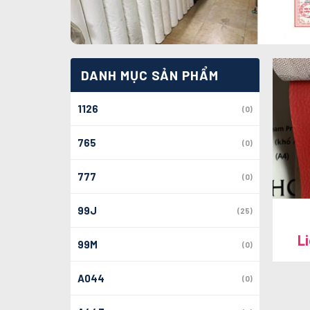
DANH MỤC SẢN PHẨM
1126
(0)
765
(0)
777
(0)
99J
(25)
L
99M
(0)
A044
(0)