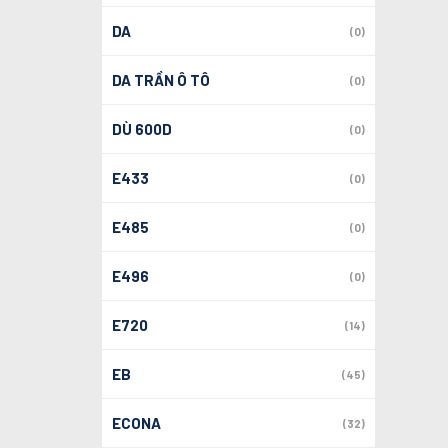
DA
(0)
DA TRẦN Ô TÔ
(0)
DÙ 600D
(0)
E433
(0)
E485
(0)
E496
(0)
E720
(14)
EB
(45)
ECONA
(32)