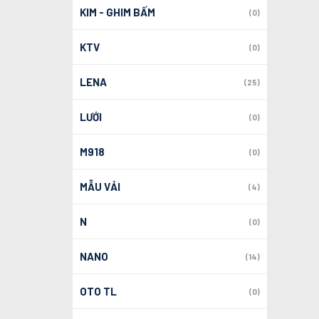
KIM - GHIM BẤM
(0)
KTV
(0)
LENA
(25)
LƯỚI
(0)
M918
(0)
MẪU VẢI
(4)
N
(0)
NANO
(14)
OTO TL
(0)