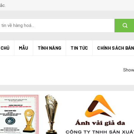
Bắc.
 CHỦ
MẪU
TÍNH NĂNG
TIN TỨC
CHÍNH SÁCH BÁ
Showi