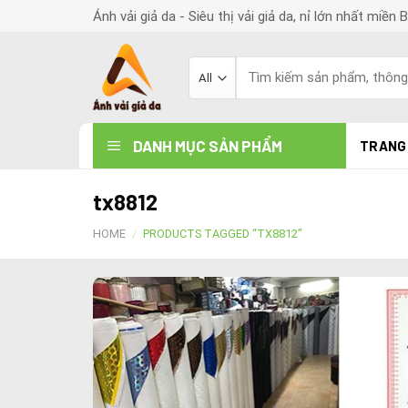
Skip
Ánh vải giả da - Siêu thị vải giả da, nỉ lớn nhất miền 
to
content
Search
for:
DANH MỤC SẢN PHẨM
TRANG
tx8812
HOME
/
PRODUCTS TAGGED “TX8812”