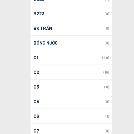
B223
(0)
BK TRẦN
(0)
BÓNG NƯỚC
(0)
C1
(49)
C2
(19)
C3
(11)
C5
(0)
C6
(1)
C7
(0)