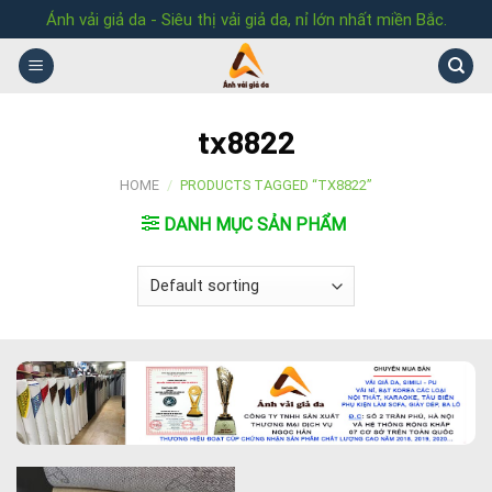
Skip
Ánh vải giả da - Siêu thị vải giả da, nỉ lớn nhất miền Bắc.
to
content
tx8822
HOME
/
PRODUCTS TAGGED “TX8822”
DANH MỤC SẢN PHẨM