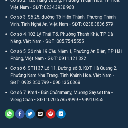
Cơ sở 2: 120 Hùng Vương, Phường Thuận Hóa, TP Huế,
Việt Nam - SĐT: 0234.3938.968
Cơ sở 3: Số 25, đường Tô Hiến Thành, Phường Thành
Vinh, Tỉnh Nghệ An, Việt Nam - SĐT: 0238.3836.579
Cơ sở 4: 102 Lý Thái Tổ, Phường Thanh Khê, TP Đà
Nẵng, Việt Nam - SĐT: 085.754.5555
Cơ sở 5: Số nhà 19 Cầu Niệm 1, Phường An Biên, TP Hải
Phòng, Việt Nam - SĐT: 0911.121.322
Cơ sở 6: STH 37 Lô 11, Đường số 8, KĐT Hà Quang 2,
Phường Nam Nha Trang, Tỉnh Khánh Hòa, Việt Nam -
SĐT: 0932.350.799 - 090.135.0368
Cơ sở 7: Km4 - Bản Chỏmmany, Mương Saysettha -
Viêng Chăn - SĐT: 020.5785.9999 - 9991.0455