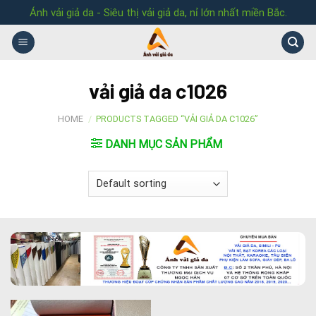
Skip
Ánh vải giả da - Siêu thị vải giả da, nỉ lớn nhất miền Bắc.
to
content
vải giả da c1026
HOME
/
PRODUCTS TAGGED “VẢI GIẢ DA C1026”
DANH MỤC SẢN PHẨM