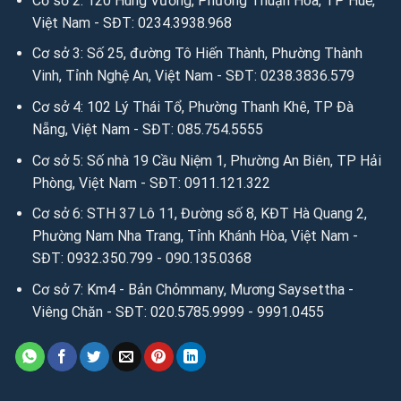
Cơ sở 2: 120 Hùng Vương, Phường Thuận Hóa, TP Huế,
Việt Nam - SĐT: 0234.3938.968
Cơ sở 3: Số 25, đường Tô Hiến Thành, Phường Thành
Vinh, Tỉnh Nghệ An, Việt Nam - SĐT: 0238.3836.579
Cơ sở 4: 102 Lý Thái Tổ, Phường Thanh Khê, TP Đà
Nẵng, Việt Nam - SĐT: 085.754.5555
Cơ sở 5: Số nhà 19 Cầu Niệm 1, Phường An Biên, TP Hải
Phòng, Việt Nam - SĐT: 0911.121.322
Cơ sở 6: STH 37 Lô 11, Đường số 8, KĐT Hà Quang 2,
Phường Nam Nha Trang, Tỉnh Khánh Hòa, Việt Nam -
SĐT: 0932.350.799 - 090.135.0368
Cơ sở 7: Km4 - Bản Chỏmmany, Mương Saysettha -
Viêng Chăn - SĐT: 020.5785.9999 - 9991.0455