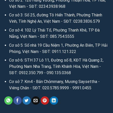
Cơ sở 2: 120 Hùng Vương, Phường Thuận Hóa, TP Huế,
Việt Nam - SĐT: 0234.3938.968
Cơ sở 3: Số 25, đường Tô Hiến Thành, Phường Thành
Vinh, Tỉnh Nghệ An, Việt Nam - SĐT: 0238.3836.579
Cơ sở 4: 102 Lý Thái Tổ, Phường Thanh Khê, TP Đà
Nẵng, Việt Nam - SĐT: 085.754.5555
Cơ sở 5: Số nhà 19 Cầu Niệm 1, Phường An Biên, TP Hải
Phòng, Việt Nam - SĐT: 0911.121.322
Cơ sở 6: STH 37 Lô 11, Đường số 8, KĐT Hà Quang 2,
Phường Nam Nha Trang, Tỉnh Khánh Hòa, Việt Nam -
SĐT: 0932.350.799 - 090.135.0368
Cơ sở 7: Km4 - Bản Chỏmmany, Mương Saysettha -
Viêng Chăn - SĐT: 020.5785.9999 - 9991.0455