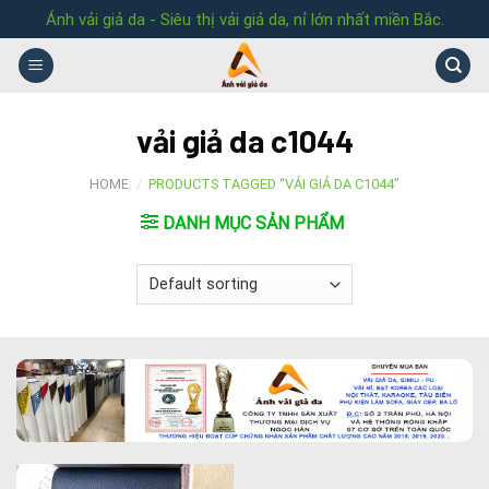
Skip
Ánh vải giả da - Siêu thị vải giả da, nỉ lớn nhất miền Bắc.
to
content
vải giả da c1044
HOME
/
PRODUCTS TAGGED “VẢI GIẢ DA C1044”
DANH MỤC SẢN PHẨM