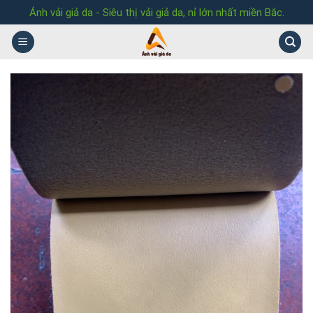
Skip
Ánh vải giả da - Siêu thị vải giả da, nỉ lớn nhất miền Bắc.
to
content