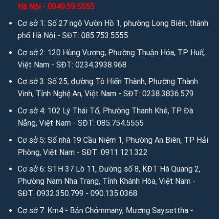
Hà Nội - 0949.59.5555
Facebook:
facebook.com/salevip1102
Cơ sở 1: Số 27 ngõ Vườn Hồ 1, phường Long Biên, thành
phố Hà Nội - SĐT: 085.753.5555
Youtube:
youtube.com/@anhvaigiada
Cơ sở 2: 120 Hùng Vương, Phường Thuận Hóa, TP Huế,
Việt Nam - SĐT: 0234.3938.968
Website:
https://anhvaigiada.vn
/
https://anhvaigiada.com.
vn
/
anhvaigiada.com
/
anhvaigiada.net
/
anhsimili.com
/
an
Cơ sở 3: Số 25, đường Tô Hiến Thành, Phường Thành
hsimili.vn
/
anhsimili.com.vn
/
sofaanh.vn
Vinh, Tỉnh Nghệ An, Việt Nam - SĐT: 0238.3836.579
Cơ sở 4: 102 Lý Thái Tổ, Phường Thanh Khê, TP Đà
3. Kết nối miễn phí để tìm hiểu sâu hơn qua Email:
Nẵng, Việt Nam - SĐT: 085.754.5555
Email:
sales.anhvaigiada@gmail.com
/
ngochanjsc2016@g
Cơ sở 5: Số nhà 19 Cầu Niệm 1, Phường An Biên, TP Hải
mail.com
/
nhandisc@yahoo.com
Phòng, Việt Nam - SĐT: 0911.121.322
Nguồn: Ánh vải giả da
Cơ sở 6: STH 37 Lô 11, Đường số 8, KĐT Hà Quang 2,
Phường Nam Nha Trang, Tỉnh Khánh Hòa, Việt Nam -
Người đăng: Mr Kim Cương
SĐT: 0932.350.799 - 090.135.0368
Cơ sở 7: Km4 - Bản Chỏmmany, Mương Saysettha -