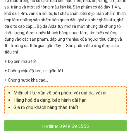
20 màu trong đó có các màu chủ đạo: đen, nâu, đỏ, vàng, tím, xanh
ya, trắng và một số tông màu liền kề. Sản phẩm có độ dầy 1.4 ly,
khổ da 1.4m, vân da nổi to, lót chắc chắn, bền đẹp. Sản phẩm thích
hợp làm những sản phẩm liên quan đến ghế da như ghế sofa, ghế
da ô tô cao cấp,… Bộ da Aida tuy mới ra mắt nhưng đã chứng tỏ
chất lượng, được nhiều khách hàng quan tâm, tìm hiểu và ứng
dụng vào các sản phẩm, đáp ứng thị hiếu của người tiêu dùng và
thị trường da thời gian gần đây….. Sản phẩm đáp ứng được các
tiêu chí:
+ Độ bền màu tốt
+ Chống chịu độ kéo, co giãn tốt
+ Chống nước khá cao…
Miễn phí tư vấn về sản phẩm vải giả da, vải nỉ
Hàng hoá đa dạng, bảo hành dài hạn
Giá rẻ cho khách hàng thân thiết
Hotline: 0949.59.5555