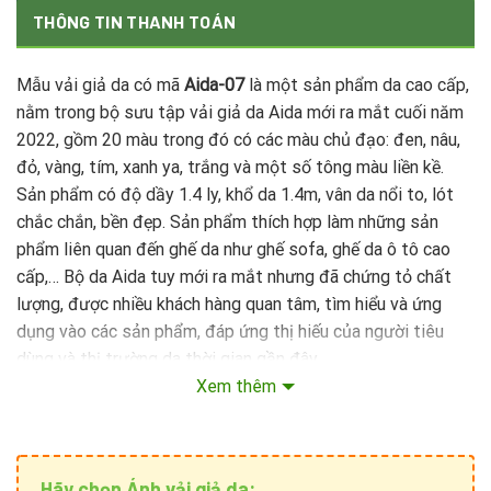
THÔNG TIN THANH TOÁN
Mẫu vải giả da có mã
Aida-07
là một sản phẩm da cao cấp,
nằm trong bộ sưu tập vải giả da Aida mới ra mắt cuối năm
2022, gồm 20 màu trong đó có các màu chủ đạo: đen, nâu,
đỏ, vàng, tím, xanh ya, trắng và một số tông màu liền kề.
Sản phẩm có độ dầy 1.4 ly, khổ da 1.4m, vân da nổi to, lót
chắc chắn, bền đẹp. Sản phẩm thích hợp làm những sản
phẩm liên quan đến ghế da như ghế sofa, ghế da ô tô cao
cấp,… Bộ da Aida tuy mới ra mắt nhưng đã chứng tỏ chất
lượng, được nhiều khách hàng quan tâm, tìm hiểu và ứng
dụng vào các sản phẩm, đáp ứng thị hiếu của người tiêu
dùng và thị trường da thời gian gần đây.
Xem thêm
Hãy chọn Ánh vải giả da: