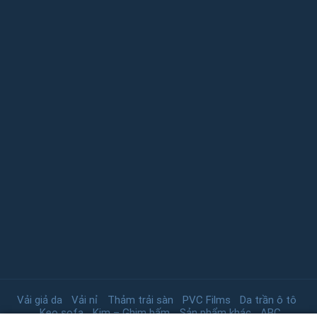
Vải giả da
Vải nỉ
Thảm trải sàn
PVC Films
Da trần ô tô
Keo sofa
Kim – Ghim bấm
Sản phẩm khác
ABC