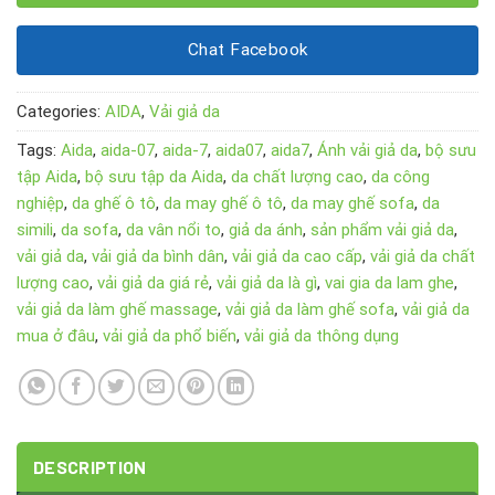
Chat Facebook
Categories:
AIDA
,
Vải giả da
Tags:
Aida
,
aida-07
,
aida-7
,
aida07
,
aida7
,
Ánh vải giả da
,
bộ sưu
tập Aida
,
bộ sưu tập da Aida
,
da chất lượng cao
,
da công
nghiệp
,
da ghế ô tô
,
da may ghế ô tô
,
da may ghế sofa
,
da
simili
,
da sofa
,
da vân nổi to
,
giả da ánh
,
sản phẩm vải giả da
,
vải giả da
,
vải giả da bình dân
,
vải giả da cao cấp
,
vải giả da chất
lượng cao
,
vải giả da giá rẻ
,
vải giả da là gì
,
vai gia da lam ghe
,
vải giả da làm ghế massage
,
vải giả da làm ghế sofa
,
vải giả da
mua ở đâu
,
vải giả da phổ biến
,
vải giả da thông dụng
DESCRIPTION