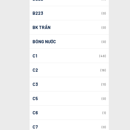
B223
(0)
BK TRẦN
(0)
BÓNG NƯỚC
(0)
C1
(49)
C2
(19)
C3
(11)
C5
(0)
C6
(1)
C7
(0)