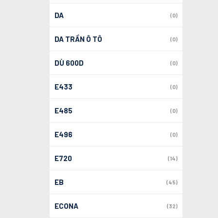
DA
(0)
DA TRẦN Ô TÔ
(0)
DÙ 600D
(0)
E433
(0)
E485
(0)
E496
(0)
E720
(14)
EB
(45)
ECONA
(32)