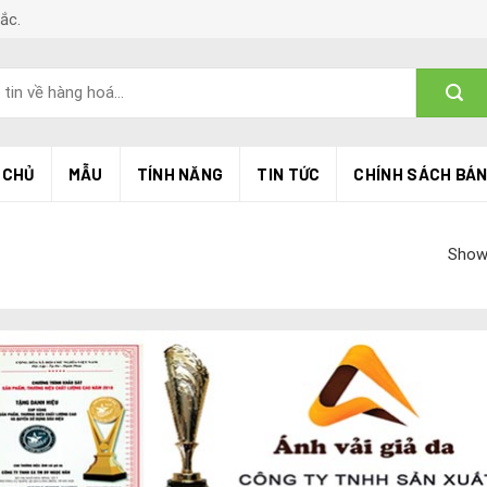
Bắc.
 CHỦ
MẪU
TÍNH NĂNG
TIN TỨC
CHÍNH SÁCH BÁ
Showi