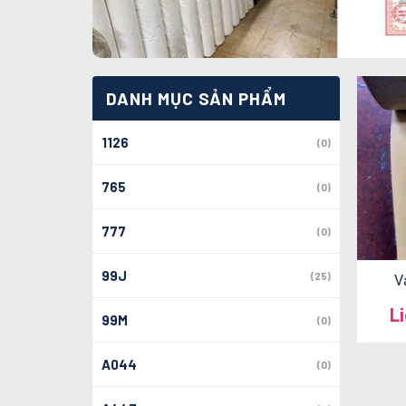
DANH MỤC SẢN PHẨM
1126
(0)
765
(0)
777
(0)
99J
(25)
V
L
99M
(0)
A044
(0)