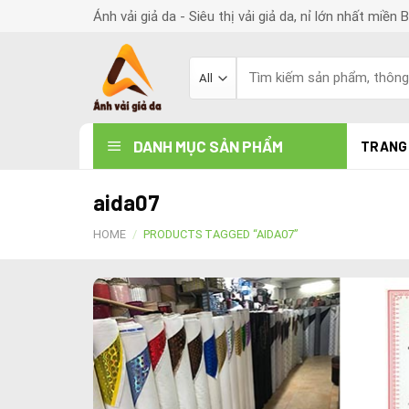
Skip
Ánh vải giả da - Siêu thị vải giả da, nỉ lớn nhất miền 
to
content
Search
for:
DANH MỤC SẢN PHẨM
TRANG
aida07
HOME
/
PRODUCTS TAGGED “AIDA07”