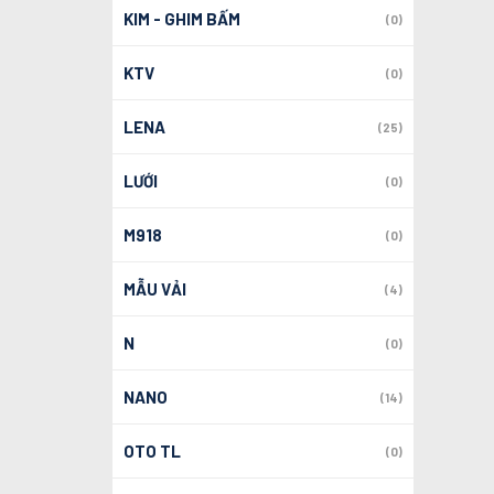
KIM - GHIM BẤM
(0)
KTV
(0)
LENA
(25)
LƯỚI
(0)
M918
(0)
MẪU VẢI
(4)
N
(0)
NANO
(14)
OTO TL
(0)