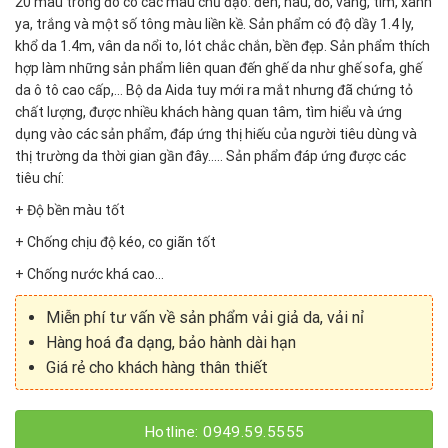
20 màu trong đó có các màu chủ đạo: đen, nâu, đỏ, vàng, tím, xanh
ya, trắng và một số tông màu liền kề. Sản phẩm có độ dầy 1.4 ly,
khổ da 1.4m, vân da nổi to, lót chắc chắn, bền đẹp. Sản phẩm thích
hợp làm những sản phẩm liên quan đến ghế da như ghế sofa, ghế
da ô tô cao cấp,… Bộ da Aida tuy mới ra mắt nhưng đã chứng tỏ
chất lượng, được nhiều khách hàng quan tâm, tìm hiểu và ứng
dụng vào các sản phẩm, đáp ứng thị hiếu của người tiêu dùng và
thị trường da thời gian gần đây….. Sản phẩm đáp ứng được các
tiêu chí:
+ Độ bền màu tốt
+ Chống chịu độ kéo, co giãn tốt
+ Chống nước khá cao…
Miễn phí tư vấn về sản phẩm vải giả da, vải nỉ
Hàng hoá đa dạng, bảo hành dài hạn
Giá rẻ cho khách hàng thân thiết
Hotline: 0949.59.5555