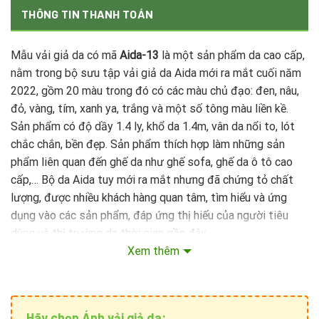
THÔNG TIN THANH TOÁN
Mẫu vải giả da có mã
Aida-13
là một sản phẩm da cao cấp,
nằm trong bộ sưu tập vải giả da Aida mới ra mắt cuối năm
2022, gồm 20 màu trong đó có các màu chủ đạo: đen, nâu,
đỏ, vàng, tím, xanh ya, trắng và một số tông màu liền kề.
Sản phẩm có độ dầy 1.4 ly, khổ da 1.4m, vân da nổi to, lót
chắc chắn, bền đẹp. Sản phẩm thích hợp làm những sản
phẩm liên quan đến ghế da như ghế sofa, ghế da ô tô cao
cấp,… Bộ da Aida tuy mới ra mắt nhưng đã chứng tỏ chất
lượng, được nhiều khách hàng quan tâm, tìm hiểu và ứng
dụng vào các sản phẩm, đáp ứng thị hiếu của người tiêu
dùng và thị trường da thời gian gần đây.
Xem thêm
Hãy chọn Ánh vải giả da: