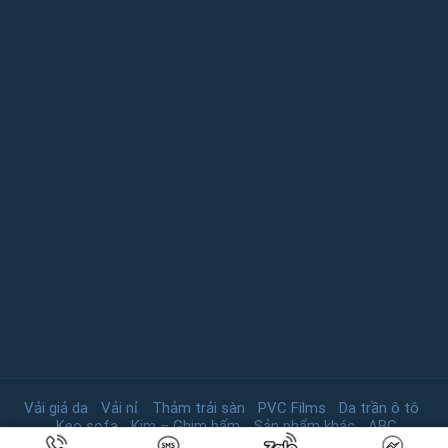
Vải giả da
Vải nỉ
Thảm trải sàn
PVC Films
Da trần ô tô
Keo sofa
Kim – Ghim bấm
Sản phẩm khác
ABC