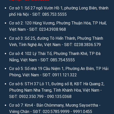
Facebook:
facebook.com/salevip1102
Cơ sở 1: Số 27 ngõ Vườn Hồ 1, phường Long Biên, thành
Youtube:
youtube.com/@anhvaigiada
phố Hà Nội - SĐT: 085.753.5555
Cơ sở 2: 120 Hùng Vương, Phường Thuận Hóa, TP Huế,
Website:
https://anhvaigiada.vn
/
https://anhvaigiada.com.
Việt Nam - SĐT: 0234.3938.968
vn
/
anhvaigiada.com
/
anhvaigiada.net
/
anhsimili.com
/
an
Cơ sở 3: Số 25, đường Tô Hiến Thành, Phường Thành
hsimili.vn
/
anhsimili.com.vn
/
sofaanh.vn
Vinh, Tỉnh Nghệ An, Việt Nam - SĐT: 0238.3836.579
3. Kết nối miễn phí để tìm hiểu sâu hơn qua Email:
Cơ sở 4: 102 Lý Thái Tổ, Phường Thanh Khê, TP Đà
Email:
sales.anhvaigiada@gmail.com
/
ngochanjsc2016@g
Nẵng, Việt Nam - SĐT: 085.754.5555
mail.com
/
nhandisc@yahoo.com
Cơ sở 5: Số nhà 19 Cầu Niệm 1, Phường An Biên, TP Hải
Phòng, Việt Nam - SĐT: 0911.121.322
Nguồn: Ánh vải giả da
Cơ sở 6: STH 37 Lô 11, Đường số 8, KĐT Hà Quang 2,
Người đăng: Mr Kim Cương
Phường Nam Nha Trang, Tỉnh Khánh Hòa, Việt Nam -
SĐT: 0932.350.799 - 090.135.0368
Cơ sở 7: Km4 - Bản Chỏmmany, Mương Saysettha -
Viêng Chăn - SĐT: 020.5785.9999 - 9991.0455