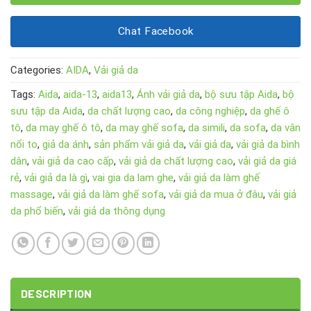
Chat Facebook
Categories:
AIDA
,
Vải giả da
Tags:
Aida
,
aida-13
,
aida13
,
Ánh vải giả da
,
bộ sưu tập Aida
,
bộ
sưu tập da Aida
,
da chất lượng cao
,
da công nghiệp
,
da ghế ô
tô
,
da may ghế ô tô
,
da may ghế sofa
,
da simili
,
da sofa
,
da vân
nổi to
,
giả da ánh
,
sản phẩm vải giả da
,
vải giả da
,
vải giả da bình
dân
,
vải giả da cao cấp
,
vải giả da chất lượng cao
,
vải giả da giá
rẻ
,
vải giả da là gì
,
vai gia da lam ghe
,
vải giả da làm ghế
massage
,
vải giả da làm ghế sofa
,
vải giả da mua ở đâu
,
vải giả
da phổ biến
,
vải giả da thông dụng
DESCRIPTION