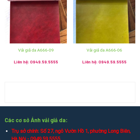
SĐT: 0238.3836.579
Cơ sở 4: 102 Lý Thái Tổ, Đà Nẵng – SĐT: 085.754.5555
Cơ sở 5: Số nhà 19 Cầu Niệm 1 – P.Nghĩa Xá – Q.Lê Chân
– Hải Phòng – SĐT: 0911.121.322
Cơ sở 6: 11 Phương Câu – Phường Vạn Thạnh – Thành
phố Nha Trang – Khánh Hòa – SĐT: 0932.350.799 –
Vải giả da A666-09
Vải giả da A666-06
090.135.0368
Liên hệ: 0949.59.5555
Liên hệ: 0949.59.5555
Cơ sở 7: Km4 – Bản Chỏmmany, Mương Saysettha –
Viêng Chăn – SĐT: 020.5785.9999 – 9991.0455
2. Gọi điện, tin nhắn tư vấn hỗ trợ trực tiếp qua các kênh:
Mobile/Zalo: 0949.59.5555 / 036.426.8888 / 085.753.5555
Chat zalo:
0949.59.5555
/
036.426.8888
/
085.753.5555
Các cơ sở Ánh vải giả da:
Chat mesenger:
messenger.com/t/salevip1102
Trụ sở chính: Số 27, ngõ Vườn Hồ 1, phường Long Biên,
Hà Nội - 0949.59.5555