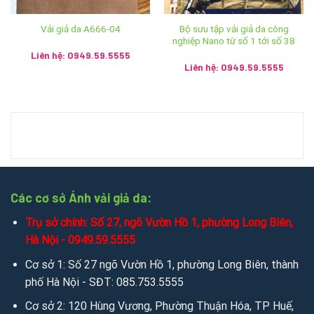
– Hải Phòng – SĐT: 0911.121.322
Bộ sưu tập vải giả da công
Vải giả da A666-04
Cơ sở 6: 11 Phương Câu – Phường Vạn Thạnh – Thành
nghiệp Nano từ số 1 tới số 38
phố Nha Trang – Khánh Hòa – SĐT: 0932.350.799 –
Liên hệ: 0949.59.5555
090.135.0368
Liên hệ: 0949.59.5555
Cơ sở 7: Km4 – Bản Chỏmmany, Mương Saysettha –
Viêng Chăn – SĐT: 020.5785.9999 – 9991.0455
2. Gọi điện, tin nhắn tư vấn hỗ trợ trực tiếp qua các kênh:
Mobile/Zalo: 0949.59.5555 / 036.426.8888 / 085.753.5555
Chat zalo:
0949.59.5555
/
036.426.8888
/
085.753.5555
Các cơ sở Ánh vải giả da:
Trụ sở chính: Số 27, ngõ Vườn Hồ 1, phường Long Biên,
Chat mesenger:
messenger.com/t/salevip1102
Hà Nội - 0949.59.5555
Facebook:
facebook.com/salevip1102
Cơ sở 1: Số 27 ngõ Vườn Hồ 1, phường Long Biên, thành
phố Hà Nội - SĐT: 085.753.5555
Youtube:
youtube.com/@anhvaigiada
Cơ sở 2: 120 Hùng Vương, Phường Thuận Hóa, TP Huế,