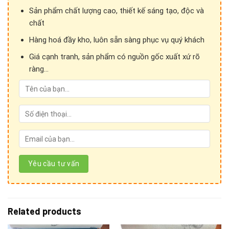
Sản phẩm chất lượng cao, thiết kế sáng tạo, độc và
chất
Hàng hoá đầy kho, luôn sẵn sàng phục vụ quý khách
Giá cạnh tranh, sản phẩm có nguồn gốc xuất xứ rõ
ràng...
Cảm ơn Quý khách hàng đã quan tâm đến sản phẩm
Related products
của
Ánh vải giả da!