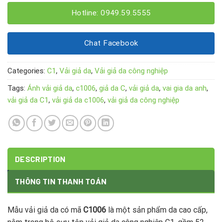
Hotline: 0949.59.5555
Chat Facebook
Categories:
C1
,
Vải giả da
,
Vải giả da công nghiệp
Tags:
Ánh vải giả da
,
c1006
,
giả da C
,
vải giả da
,
vai gia da anh
,
vải giả da C1
,
vải giả da c1006
,
vải giả da công nghiệp
DESCRIPTION
THÔNG TIN THANH TOÁN
Mẫu vải giả da có mã
C1006
là một sản phẩm da cao cấp,