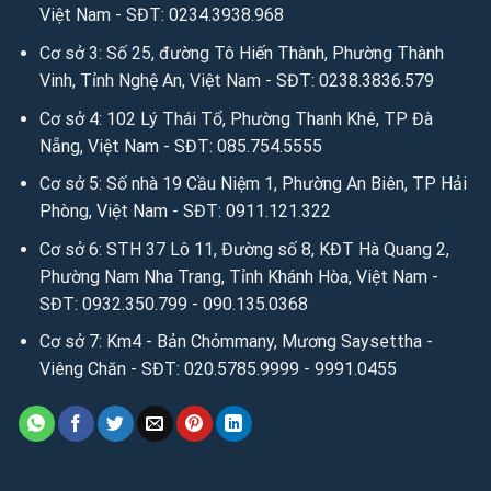
Website:
https://anhvaigiada.vn
/
https://anhvaigiada.com.
Việt Nam - SĐT: 0234.3938.968
vn
/
anhvaigiada.com
/
anhvaigiada.net
/
anhsimili.com
/
an
Cơ sở 3: Số 25, đường Tô Hiến Thành, Phường Thành
hsimili.vn
/
anhsimili.com.vn
/
sofaanh.vn
Vinh, Tỉnh Nghệ An, Việt Nam - SĐT: 0238.3836.579
Cơ sở 4: 102 Lý Thái Tổ, Phường Thanh Khê, TP Đà
3. Kết nối miễn phí để tìm hiểu sâu hơn qua Email:
Nẵng, Việt Nam - SĐT: 085.754.5555
Email:
sales.anhvaigiada@gmail.com
/
ngochanjsc2016@g
mail.com
/
nhandisc@yahoo.com
Cơ sở 5: Số nhà 19 Cầu Niệm 1, Phường An Biên, TP Hải
Phòng, Việt Nam - SĐT: 0911.121.322
Nguồn: Ánh vải giả da
Cơ sở 6: STH 37 Lô 11, Đường số 8, KĐT Hà Quang 2,
Phường Nam Nha Trang, Tỉnh Khánh Hòa, Việt Nam -
Người đưa tin: Mr Kim Cương
SĐT: 0932.350.799 - 090.135.0368
Cơ sở 7: Km4 - Bản Chỏmmany, Mương Saysettha -
Viêng Chăn - SĐT: 020.5785.9999 - 9991.0455