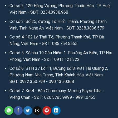
Cơ sở 2: 120 Hùng Vương, Phường Thuận Hóa, TP Huế,
hsimili.vn
/
anhsimili.com.vn
/
sofaanh.vn
Việt Nam - SĐT: 0234.3938.968
3. Kết nối miễn phí để tìm hiểu sâu hơn qua Email:
Cơ sở 3: Số 25, đường Tô Hiến Thành, Phường Thành
Email:
sales.anhvaigiada@gmail.com
/
ngochanjsc2016@g
Vinh, Tỉnh Nghệ An, Việt Nam - SĐT: 0238.3836.579
mail.com
/
nhandisc@yahoo.com
Cơ sở 4: 102 Lý Thái Tổ, Phường Thanh Khê, TP Đà
Nẵng, Việt Nam - SĐT: 085.754.5555
Nguồn: Ánh vải giả da
Cơ sở 5: Số nhà 19 Cầu Niệm 1, Phường An Biên, TP Hải
Người đưa tin: Mr Kim Cương
Phòng, Việt Nam - SĐT: 0911.121.322
Cơ sở 6: STH 37 Lô 11, Đường số 8, KĐT Hà Quang 2,
Phường Nam Nha Trang, Tỉnh Khánh Hòa, Việt Nam -
SĐT: 0932.350.799 - 090.135.0368
Cơ sở 7: Km4 - Bản Chỏmmany, Mương Saysettha -
Viêng Chăn - SĐT: 020.5785.9999 - 9991.0455