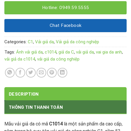
Hotline: 0949.59.5555
Chat Facebook
Categories:
C1
,
Vải giả da
,
Vải giả da công nghiệp
Tags:
Ánh vải giả da
,
c1014
,
giả da C
,
vải giả da
,
vai gia da anh
,
vải giả da c1014
,
vải giả da công nghiệp
DESCRIPTION
THÔNG TIN THANH TOÁN
Mẫu vải giả da có mã
C1014
là một sản phẩm da cao cấp,