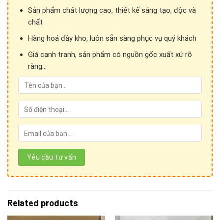
Sản phẩm chất lượng cao, thiết kế sáng tạo, độc và
chất
Hàng hoá đầy kho, luôn sẵn sàng phục vụ quý khách
Giá cạnh tranh, sản phẩm có nguồn gốc xuất xứ rõ
ràng...
Cảm ơn Quý khách hàng đã quan tâm đến sản phẩm
của
Ánh vải giả da!
Related products
Để kết nối trực tiếp với chúng tôi, Quý khách hàng vui lòng
liên hệ theo những hình thức sau: