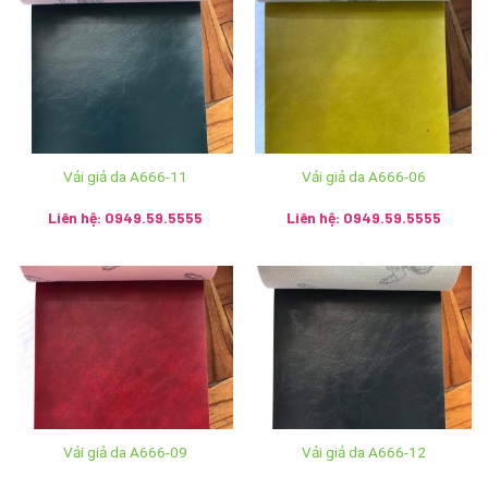
1. Thăm trực tiếp show room và cửa hàng:
Hệ thống Ánh vải giả da
Phone: 024 3928 6052 / 024 3928 5599
Mobile: 036 426 8888 / 0949 59 5555 / 085 753 5555
Vải giả da A666-11
Vải giả da A666-06
Liên hệ: 0949.59.5555
Liên hệ: 0949.59.5555
Email :
sales.anhvaigiada@gmail.com
Website:
https://anhvaigiada.vn
/
https://anhvaigiada.com.
vn
/
anhvaigiada.com
/
anhvaigiada.net
/
anhsimili.com
/
an
hsimili.vn
/
anhsimili.com.vn
/
sofaanh.vn
CÔNG TY TNHH SX TM DV NGỌC HÂN
MST: 0107440229
Vải giả da A666-09
Vải giả da A666-12
Trụ Sở Chính: Số 196 ngõ Hoà Bình, tổ 7 phường Cự Khối,