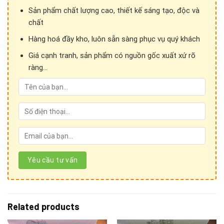
Sản phẩm chất lượng cao, thiết kế sáng tạo, độc và
chất
Hàng hoá đầy kho, luôn sẵn sàng phục vụ quý khách
Giá cạnh tranh, sản phẩm có nguồn gốc xuất xứ rõ
ràng...
Cảm ơn Quý khách hàng đã quan tâm đến sản phẩm
của
Ánh vải giả da!
Related products
Để kết nối trực tiếp với chúng tôi, Quý khách hàng vui lòng
liên hệ theo những hình thức sau: