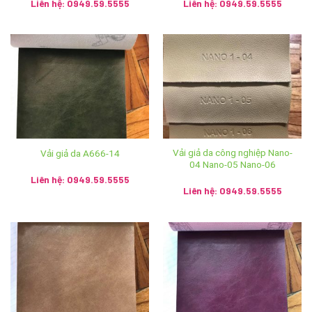
Liên hệ: 0949.59.5555
Liên hệ: 0949.59.5555
quận Long Biên, thành phố Hà Nội
Showroom: Số 2 Trần Phú, phường Hàng Bông, quận Hoàn
Kiếm, thành phố Hà Nội
Hệ thống Ánh vải giả da trên toàn quốc:
Cơ sở 1: Số 2 Trần Phú, Hoàn Kiếm, Hà Nội – SĐT:
024.3928.5599
Vải giả da công nghiệp Nano-
Vải giả da A666-14
04 Nano-05 Nano-06
Cơ sở 2: 120 Hùng Vương, T.P Huế – SĐT:
Liên hệ: 0949.59.5555
0234.3938.968
Liên hệ: 0949.59.5555
Cơ sở 3: 31 Tô Hiến Thành, P.Quang Trung, T.p Vinh –
SĐT: 0238.3836.579
Cơ sở 4: 102 Lý Thái Tổ, Đà Nẵng – SĐT: 085.754.5555
Cơ sở 5: Số nhà 19 Cầu Niệm 1 – P.Nghĩa Xá – Q.Lê Chân
– Hải Phòng – SĐT: 0911.121.322