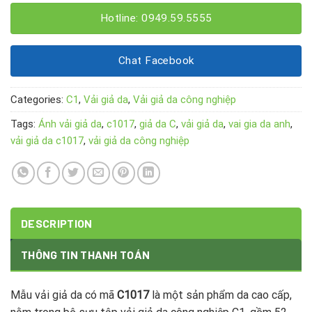
Hotline: 0949.59.5555
Chat Facebook
Categories:
C1
,
Vải giả da
,
Vải giả da công nghiệp
Tags:
Ánh vải giả da
,
c1017
,
giả da C
,
vải giả da
,
vai gia da anh
,
vải giả da c1017
,
vải giả da công nghiệp
DESCRIPTION
THÔNG TIN THANH TOÁN
Mẫu vải giả da có mã
C1017
là một sản phẩm da cao cấp,