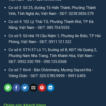
hsimili.vn
/
anhsimili.com.vn
/
sofaanh.vn
Cơ sở 3: Số 25, đường Tô Hiến Thành, Phường Thành
Vinh, Tỉnh Nghệ An, Việt Nam - SĐT: 0238.3836.579
3. Kết nối miễn phí để tìm hiểu sâu hơn qua Email:
Cơ sở 4: 102 Lý Thái Tổ, Phường Thanh Khê, TP Đà
Email:
sales.anhvaigiada@gmail.com
/
ngochanjsc2016@g
Nẵng, Việt Nam - SĐT: 085.754.5555
mail.com
/
nhandisc@yahoo.com
Cơ sở 5: Số nhà 19 Cầu Niệm 1, Phường An Biên, TP Hải
Nguồn: Ánh vải giả da
Phòng, Việt Nam - SĐT: 0911.121.322
Cơ sở 6: STH 37 Lô 11, Đường số 8, KĐT Hà Quang 2,
Người đưa tin: Mr Kim Cương
Phường Nam Nha Trang, Tỉnh Khánh Hòa, Việt Nam -
SĐT: 0932.350.799 - 090.135.0368
Cơ sở 7: Km4 - Bản Chỏmmany, Mương Saysettha -
Viêng Chăn - SĐT: 020.5785.9999 - 9991.0455
Chăm sóc khách hàng