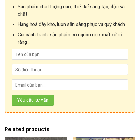
Sản phẩm chất lượng cao, thiết kế sáng tạo, độc và
chất
Hàng hoá đầy kho, luôn sẵn sàng phục vụ quý khách
Giá cạnh tranh, sản phẩm có nguồn gốc xuất xứ rõ
ràng...
Cảm ơn Quý khách hàng đã quan tâm đến sản phẩm
của
Ánh vải giả da!
Related products
Để kết nối trực tiếp với chúng tôi, Quý khách hàng vui lòng
liên hệ theo những hình thức sau: