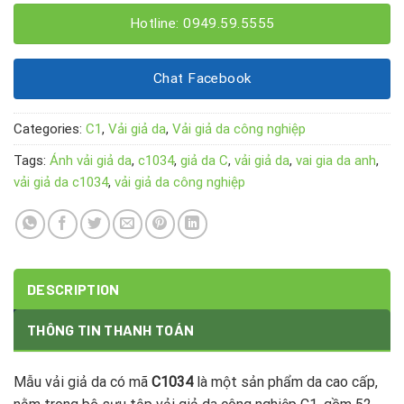
Hotline: 0949.59.5555
Chat Facebook
Categories:
C1
,
Vải giả da
,
Vải giả da công nghiệp
Tags:
Ánh vải giả da
,
c1034
,
giả da C
,
vải giả da
,
vai gia da anh
,
vải giả da c1034
,
vải giả da công nghiệp
DESCRIPTION
THÔNG TIN THANH TOÁN
Mẫu vải giả da có mã
C1034
là một sản phẩm da cao cấp,