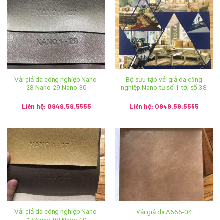
1. Thăm trực tiếp show room và cửa hàng:
Hệ thống Ánh vải giả da
Phone: 024 3928 6052 / 024 3928 5599
Mobile: 036 426 8888 / 0949 59 5555 / 085 753 5555
Vải giả da công nghiệp Nano-
Bộ sưu tập vải giả da công
28 Nano-29 Nano-30
nghiệp Nano từ số 1 tới số 38
Email :
sales.anhvaigiada@gmail.com
Liên hệ: 0949.59.5555
Liên hệ: 0949.59.5555
Website:
https://anhvaigiada.vn
/
https://anhvaigiada.com.
vn
/
anhvaigiada.com
/
anhvaigiada.net
/
anhsimili.com
/
an
hsimili.vn
/
anhsimili.com.vn
/
sofaanh.vn
CÔNG TY TNHH SX TM DV NGỌC HÂN
MST: 0107440229
Vải giả da công nghiệp Nano-
Vải giả da A666-04
Trụ Sở Chính: Số 196 ngõ Hoà Bình, tổ 7 phường Cự Khối,
07 Nano-08 Nano-09