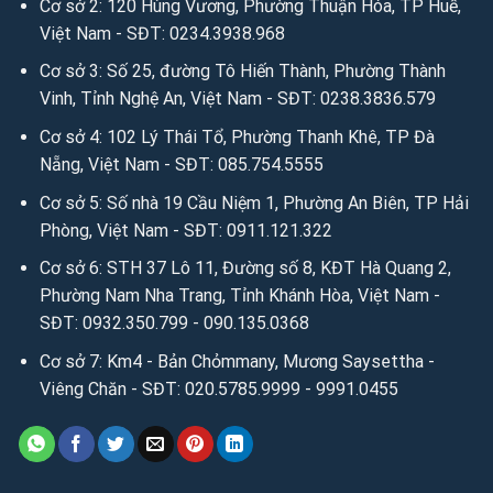
Cơ sở 2: 120 Hùng Vương, Phường Thuận Hóa, TP Huế,
hsimili.vn
/
anhsimili.com.vn
/
sofaanh.vn
Việt Nam - SĐT: 0234.3938.968
Cơ sở 3: Số 25, đường Tô Hiến Thành, Phường Thành
3. Kết nối miễn phí để tìm hiểu sâu hơn qua Email:
Vinh, Tỉnh Nghệ An, Việt Nam - SĐT: 0238.3836.579
Email:
sales.anhvaigiada@gmail.com
/
ngochanjsc2016@g
Cơ sở 4: 102 Lý Thái Tổ, Phường Thanh Khê, TP Đà
mail.com
/
nhandisc@yahoo.com
Nẵng, Việt Nam - SĐT: 085.754.5555
Nguồn: Ánh vải giả da
Cơ sở 5: Số nhà 19 Cầu Niệm 1, Phường An Biên, TP Hải
Phòng, Việt Nam - SĐT: 0911.121.322
Người đưa tin: Mr Kim Cương
Cơ sở 6: STH 37 Lô 11, Đường số 8, KĐT Hà Quang 2,
Phường Nam Nha Trang, Tỉnh Khánh Hòa, Việt Nam -
SĐT: 0932.350.799 - 090.135.0368
Cơ sở 7: Km4 - Bản Chỏmmany, Mương Saysettha -
Viêng Chăn - SĐT: 020.5785.9999 - 9991.0455