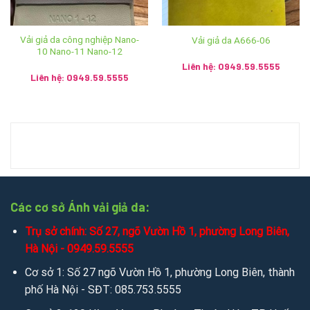
Cơ sở 6: 11 Phương Câu – Phường Vạn Thạnh – Thành
phố Nha Trang – Khánh Hòa – SĐT: 0932.350.799 –
090.135.0368
Vải giả da công nghiệp Nano-
Vải giả da A666-06
10 Nano-11 Nano-12
Cơ sở 7: Km4 – Bản Chỏmmany, Mương Saysettha –
Liên hệ: 0949.59.5555
Liên hệ: 0949.59.5555
Viêng Chăn – SĐT: 020.5785.9999 – 9991.0455
2. Gọi điện, tin nhắn tư vấn hỗ trợ trực tiếp qua các kênh:
Mobile/Zalo: 0949.59.5555 / 036.426.8888 / 085.753.5555
Chat zalo:
0949.59.5555
/
036.426.8888
/
085.753.5555
Chat mesenger:
messenger.com/t/salevip1102
Các cơ sở Ánh vải giả da:
Facebook:
facebook.com/salevip1102
Trụ sở chính: Số 27, ngõ Vườn Hồ 1, phường Long Biên,
Hà Nội - 0949.59.5555
Youtube:
youtube.com/@anhvaigiada
Cơ sở 1: Số 27 ngõ Vườn Hồ 1, phường Long Biên, thành
phố Hà Nội - SĐT: 085.753.5555
Website:
https://anhvaigiada.vn
/
https://anhvaigiada.com.
vn
/
anhvaigiada.com
/
anhvaigiada.net
/
anhsimili.com
/
an