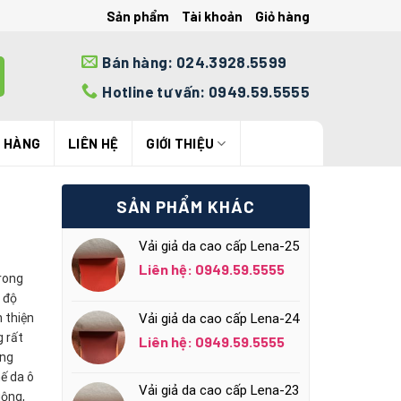
Sản phẩm
Tài khoản
Giỏ hàng
Bán hàng: 024.3928.5599
Hotline tư vấn: 0949.59.5555
N HÀNG
LIÊN HỆ
GIỚI THIỆU
SẢN PHẨM KHÁC
Vải giả da cao cấp Lena-25
Liên hệ: 0949.59.5555
rong
 độ
n thiện
Vải giả da cao cấp Lena-24
g rất
Liên hệ: 0949.59.5555
ững
hế da ô
Vải giả da cao cấp Lena-23
uộng,