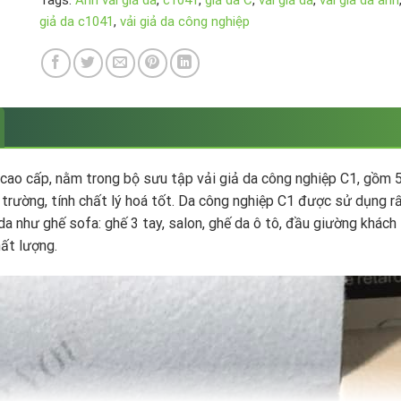
Tags:
Ánh vải giả da
,
c1041
,
giả da C
,
vải giả da
,
vai gia da anh
giả da c1041
,
vải giả da công nghiệp
cao cấp, nằm trong bộ sưu tập vải giả da công nghiệp C1, gồm 5
i trường, tính chất lý hoá tốt. Da công nghiệp C1 được sử dụng 
a như ghế sofa: ghế 3 tay, salon, ghế da ô tô, đầu giường khác
ất lượng.