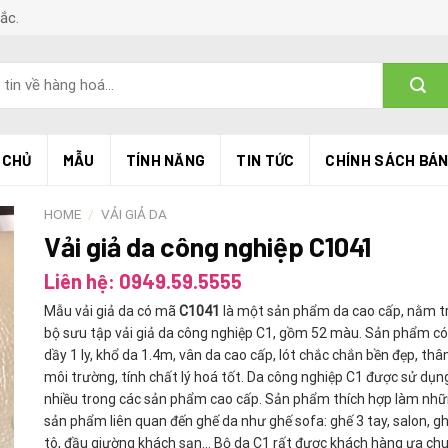
Bắc.
 CHỦ
MẪU
TÍNH NĂNG
TIN TỨC
CHÍNH SÁCH BÁ
HOME
/
VẢI GIẢ DA
Vải giả da công nghiệp C1041
Liên hệ: 0949.59.5555
Mẫu vải giả da có mã
C1041
là một sản phẩm da cao cấp, nằm t
bộ sưu tập vải giả da công nghiệp C1, gồm 52 màu. Sản phẩm có
dầy 1 ly, khổ da 1.4m, vân da cao cấp, lót chắc chắn bền đẹp, thâ
môi trường, tính chất lý hoá tốt. Da công nghiệp C1 được sử dụn
nhiều trong các sản phẩm cao cấp. Sản phẩm thích hợp làm nh
sản phẩm liên quan đến ghế da như ghế sofa: ghế 3 tay, salon, g
tô, đầu giường khách sạn… Bộ da C1 rất được khách hàng ưa ch