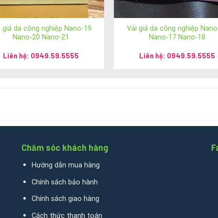
ng:
i giả da công nghiệp Nano-19
Vải giả da công nghiệp Nano
Nano-20 Nano-21
Nano-17 Nano-18
Liên hệ: 0949.59.5555
Liên hệ: 0949.59.5555
 5555
giada.com.vn
/
anhvaigiada.com
/
anhvaigiada.net
/
anhsimili.co
Chăm sóc khách hàng
F
Hướng dẫn mua hàng
Chính sách bảo hành
Cự Khối, quận Long Biên, thành phố Hà Nội
Chính sách giao hàng
ận Hoàn Kiếm, thành phố Hà Nội
Cách thức thanh toán