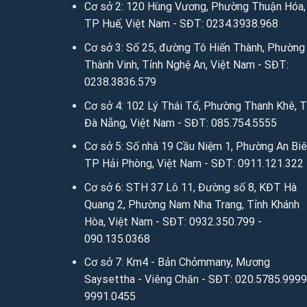
Cơ sở 2: 120 Hùng Vương, Phường Thuận Hóa,
Hệ thống Ánh vải giả da trên toàn quốc:
TP Huế, Việt Nam - SĐT: 0234.3938.968
Cơ sở 3: Số 25, đường Tô Hiến Thành, Phường
Cơ sở 1: Số 2 Trần Phú, Hoàn Kiếm, Hà Nội – 
Thành Vinh, Tỉnh Nghệ An, Việt Nam - SĐT:
Cơ sở 2: 120 Hùng Vương, T.P Huế – SĐT: 02
0238.3836.579
Cơ sở 3: 31 Tô Hiến Thành, P.Quang Trung, T.
Cơ sở 4: 102 Lý Thái Tổ, Phường Thanh Khê, 
Đà Nẵng, Việt Nam - SĐT: 085.754.5555
Cơ sở 4: 102 Lý Thái Tổ, Đà Nẵng – SĐT: 085
Cơ sở 5: Số nhà 19 Cầu Niệm 1, Phường An Biê
Cơ sở 5: Số nhà 19 Cầu Niệm 1 – P.Nghĩa Xá 
TP Hải Phòng, Việt Nam - SĐT: 0911.121.322
Cơ sở 6: 11 Phương Câu – Phường Vạn Thạnh 
Cơ sở 6: STH 37 Lô 11, Đường số 8, KĐT Hà
Cơ sở 7: Km4 – Bản Chỏmmany, Mương Sayset
Quang 2, Phường Nam Nha Trang, Tỉnh Khánh
Hòa, Việt Nam - SĐT: 0932.350.799 -
2. Gọi điện, tin nhắn tư vấn hỗ trợ trực 
090.135.0368
Mobile/Zalo: 0949.59.5555 / 036.426.8888 / 085
Cơ sở 7: Km4 - Bản Chỏmmany, Mương
Saysettha - Viêng Chăn - SĐT: 020.5785.9999
Chat zalo:
0949.59.5555
/
036.426.8888
/
085.75
9991.0455