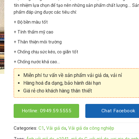
tín nhiệm lựa chọn để tạo nên những sản phẩm chất lượng…. Sả
phẩm đáp ứng được các tiêu chí:
+ Độ bền màu tốt
+ Tính thẩm mỹ cao
+ Thân thiện môi trường
+ Chống chịu sức kéo, co giãn tốt
+ Chống nước khá cao…
Miễn phí tư vấn về sản phẩm vải giả da, vải nỉ
Hàng hoá đa dạng, bảo hành dài hạn
Giá rẻ cho khách hàng thân thiết
Hotline: 0949.59.5555
Chat Facebook
Categories:
C1
,
Vải giả da
,
Vải giả da công nghiệp