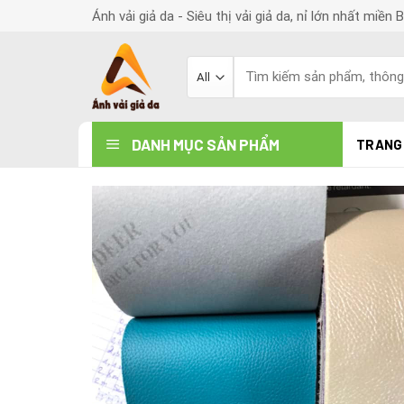
Skip
Ánh vải giả da - Siêu thị vải giả da, nỉ lớn nhất miền 
to
content
Search
for:
DANH MỤC SẢN PHẨM
TRANG