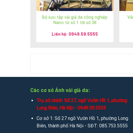
1. Thăm trực tiếp show room và cửa hà
Bộ sưu tập vải giả da công nghiệp
Vả
Hệ thống Ánh vải giả da
Nano từ số 1 tới số 38
Phone: 024 3928 6052 / 024 3928 5599
Liên hệ: 0949.59.5555
Mobile: 036 426 8888 / 0949 59 5555 / 085 753
Email :
sales.anhvaigiada@gmail.com
Website:
https://anhvaigiada.vn
/
https://anhvai
CÔNG TY TNHH SX TM DV NGỌC HÂN
Các cơ sở Ánh vải giả da:
Trụ sở chính: Số 27, ngõ Vườn Hồ 1, phường
MST: 0107440229
Long Biên, Hà Nội - 0949.59.5555
Trụ Sở Chính: Số 196 ngõ Hoà Bình, tổ 7 phường 
Cơ sở 1: Số 27 ngõ Vườn Hồ 1, phường Long
Biên, thành phố Hà Nội - SĐT: 085.753.5555
Showroom: Số 2 Trần Phú, phường Hàng Bông, qu