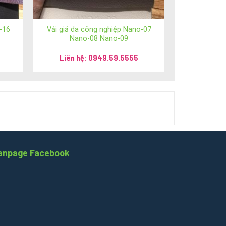
-16
Vải giả da công nghiệp Nano-07
Nano-08 Nano-09
Liên hệ: 0949.59.5555
m
/
anhsimili.vn
/
anhsimili.com.vn
/
sofaanh.vn
anpage Facebook