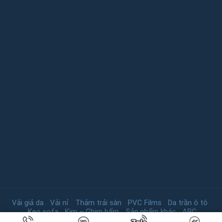
Vải giả da
Vải nỉ
Thảm trải sàn
PVC Films
Da trần ô tô
Keo sofa
Kim – Ghim bấm
Sản phẩm khác
ABC