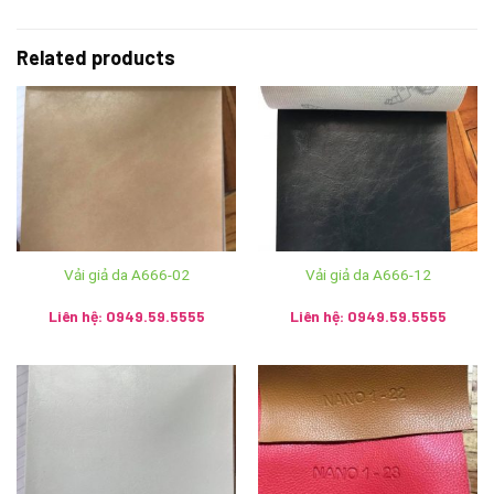
Related products
Mọi chi tiết xin liên hệ:
Vải giả da A666-02
Vải giả da A666-12
Hệ thống Ánh vải giả da
Liên hệ: 0949.59.5555
Liên hệ: 0949.59.5555
Phone: 024 3928 6052 / 024 3928 5599
Mobile: 036 426 8888 / 0949 59 5555 / 085 753 5555
Email :
s
ales.anhvaigiada@gmail.com
Website: anhvaigiada.com / anhvaigiada.net /