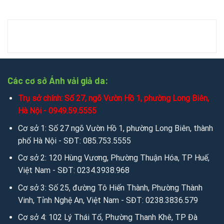
Chat zalo:
0949.59.5555
/
036.426.8888
/
085.753.5555
Chat mesenger:
messenger.com/t/salevip1102
Facebook:
facebook.com/salevip1102
Youtube:
youtube.com/@anhvaigiada
Các cơ sở Ánh vải giả da:
Trụ sở chính: Số 27, ngõ Vườn Hồ 1, phường Long Biên,
Website:
https://anhvaigiada.vn
/
https://anhvaigiada.com.
Hà Nội - 0949.59.5555
vn
/
anhvaigiada.com
/
anhvaigiada.net
/
anhsimili.com
/
an
hsimili.vn
/
anhsimili.com.vn
/
sofaanh.vn
Cơ sở 1: Số 27 ngõ Vườn Hồ 1, phường Long Biên, thành
phố Hà Nội - SĐT: 085.753.5555
3. Kết nối miễn phí để tìm hiểu sâu hơn qua Email:
Cơ sở 2: 120 Hùng Vương, Phường Thuận Hóa, TP Huế,
Email:
sales.anhvaigiada@gmail.com
/
ngochanjsc2016@g
Việt Nam - SĐT: 0234.3938.968
mail.com
/
nhandisc@yahoo.com
Cơ sở 3: Số 25, đường Tô Hiến Thành, Phường Thành
Vinh, Tỉnh Nghệ An, Việt Nam - SĐT: 0238.3836.579
Cơ sở 4: 102 Lý Thái Tổ, Phường Thanh Khê, TP Đà