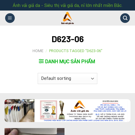
Skip
Ánh vải giả da - Siêu thị vải giả da, nỉ lớn nhất miền Bắc.
to
content
D623-06
HOME
/
PRODUCTS TAGGED “D623-06”
DANH MỤC SẢN PHẨM