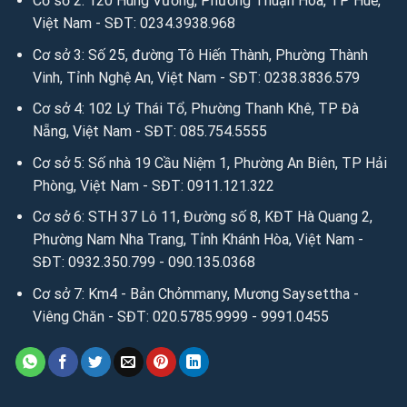
Cơ sở 2: 120 Hùng Vương, Phường Thuận Hóa, TP Huế,
Việt Nam - SĐT: 0234.3938.968
Facebook:
facebook.com/salevip1102
Cơ sở 3: Số 25, đường Tô Hiến Thành, Phường Thành
Youtube:
youtube.com/@anhvaigiada
Vinh, Tỉnh Nghệ An, Việt Nam - SĐT: 0238.3836.579
Website:
https://anhvaigiada.vn
/
https://anhvaigiada.com.
Cơ sở 4: 102 Lý Thái Tổ, Phường Thanh Khê, TP Đà
vn
/
anhvaigiada.com
/
anhvaigiada.net
/
anhsimili.com
/
an
Nẵng, Việt Nam - SĐT: 085.754.5555
hsimili.vn
/
anhsimili.com.vn
/
sofaanh.vn
Cơ sở 5: Số nhà 19 Cầu Niệm 1, Phường An Biên, TP Hải
Phòng, Việt Nam - SĐT: 0911.121.322
3. Kết nối miễn phí để tìm hiểu sâu hơn qua Email:
Cơ sở 6: STH 37 Lô 11, Đường số 8, KĐT Hà Quang 2,
Email:
sales.anhvaigiada@gmail.com
/
ngochanjsc2016@g
Phường Nam Nha Trang, Tỉnh Khánh Hòa, Việt Nam -
mail.com
/
nhandisc@yahoo.com
SĐT: 0932.350.799 - 090.135.0368
Cơ sở 7: Km4 - Bản Chỏmmany, Mương Saysettha -
Viêng Chăn - SĐT: 020.5785.9999 - 9991.0455