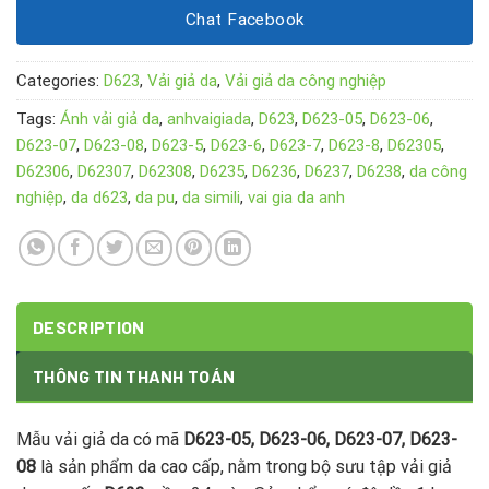
Chat Facebook
Categories:
D623
,
Vải giả da
,
Vải giả da công nghiệp
Tags:
Ánh vải giả da
,
anhvaigiada
,
D623
,
D623-05
,
D623-06
,
D623-07
,
D623-08
,
D623-5
,
D623-6
,
D623-7
,
D623-8
,
D62305
,
D62306
,
D62307
,
D62308
,
D6235
,
D6236
,
D6237
,
D6238
,
da công
nghiệp
,
da d623
,
da pu
,
da simili
,
vai gia da anh
DESCRIPTION
THÔNG TIN THANH TOÁN
Mẫu vải giả da có mã
D623-05, D623-06, D623-07, D623-
08
là sản phẩm da cao cấp, nằm trong bộ sưu tập vải giả