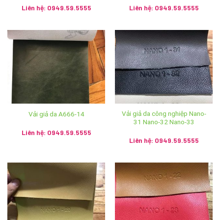
Liên hệ: 0949.59.5555
Liên hệ: 0949.59.5555
CÔNG TY TNHH SX TM DV NGỌC HÂN
MST: 0107440229
Trụ Sở Chính: Số 196 ngõ Hoà Bình, tổ 7 phường Cự Khối,
quận Long Biên, thành phố Hà Nội
Showroom: Số 2 Trần Phú, phường Hàng Bông, quận Hoàn
Kiếm, thành phố Hà Nội
Vải giả da công nghiệp Nano-
Vải giả da A666-14
31 Nano-32 Nano-33
Liên hệ: 0949.59.5555
Hệ thống Ánh vải giả da trên toàn quốc:
Liên hệ: 0949.59.5555
Cơ sở 1: Số 2 Trần Phú, Hoàn Kiếm, Hà Nội – SĐT:
024.3928.5599
Cơ sở 2: 120 Hùng Vương, T.P Huế – SĐT:
0234.3938.968
Cơ sở 3: 31 Tô Hiến Thành, P.Quang Trung, T.p Vinh –