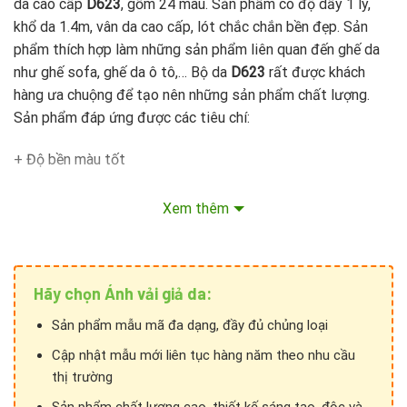
da cao cấp
D623
, gồm 24 màu. Sản phẩm có độ dầy 1 ly,
khổ da 1.4m, vân da cao cấp, lót chắc chắn bền đẹp. Sản
phẩm thích hợp làm những sản phẩm liên quan đến ghế da
như ghế sofa, ghế da ô tô,… Bộ da
D623
rất được khách
hàng ưa chuộng để tạo nên những sản phẩm chất lượng.
Sản phẩm đáp ứng được các tiêu chí:
+ Độ bền màu tốt
+ Tính thẩm mỹ cao
Xem thêm
+ Chống chịu sức kéo, co giãn tốt
+ Chống nước khá cao…
Hãy chọn Ánh vải giả da:
Sản phẩm mẫu mã đa dạng, đầy đủ chủng loại
Cập nhật mẫu mới liên tục hàng năm theo nhu cầu
thị trường