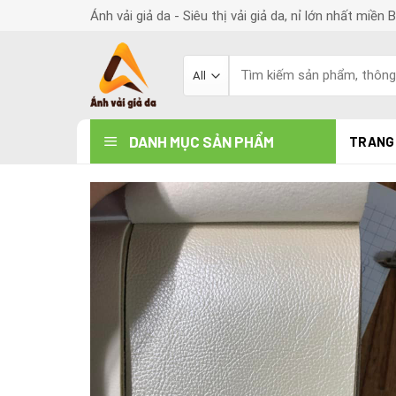
Skip
Ánh vải giả da - Siêu thị vải giả da, nỉ lớn nhất miền 
to
content
Search
for:
DANH MỤC SẢN PHẨM
TRANG