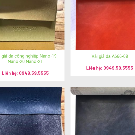
i giả da công nghiệp Nano-19
Vải giả da A666-08
Nano-20 Nano-21
Liên hệ: 0949.59.5555
Liên hệ: 0949.59.5555
đến sản phẩm của
Ánh vải giả da!
 vui lòng liên hệ theo những hình thức sau: