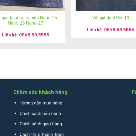
ng:
i giả da công nghiệp Nano-25
Vải giả da A666-13
Nano-26 Nano-27
Liên hệ: 0949.59.5555
Liên hệ: 0949.59.5555
 5555
giada.com.vn
/
anhvaigiada.com
/
anhvaigiada.net
/
anhsimili.co
Chăm sóc khách hàng
F
Hướng dẫn mua hàng
Chính sách bảo hành
Cự Khối, quận Long Biên, thành phố Hà Nội
Chính sách giao hàng
ận Hoàn Kiếm, thành phố Hà Nội
Cách thức thanh toán