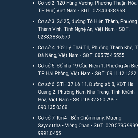
Cơ sở 2: 120 Hùng Vương, Phường Thuận Hóa,
Hệ thống Ánh vải giả da trên toàn quốc:
TP Huế, Việt Nam - SĐT: 0234.3938.968
Cơ sở 3: Số 25, đường Tô Hiến Thành, Phường
Cơ sở 1: Số 2 Trần Phú, Hoàn Kiếm, Hà Nội – 
Thành Vinh, Tỉnh Nghệ An, Việt Nam - SĐT:
Cơ sở 2: 120 Hùng Vương, T.P Huế – SĐT: 02
0238.3836.579
Cơ sở 3: 31 Tô Hiến Thành, P.Quang Trung, T.
Cơ sở 4: 102 Lý Thái Tổ, Phường Thanh Khê, 
Đà Nẵng, Việt Nam - SĐT: 085.754.5555
Cơ sở 4: 102 Lý Thái Tổ, Đà Nẵng – SĐT: 085
Cơ sở 5: Số nhà 19 Cầu Niệm 1, Phường An Biê
Cơ sở 5: Số nhà 19 Cầu Niệm 1 – P.Nghĩa Xá 
TP Hải Phòng, Việt Nam - SĐT: 0911.121.322
Cơ sở 6: 11 Phương Câu – Phường Vạn Thạnh 
Cơ sở 6: STH 37 Lô 11, Đường số 8, KĐT Hà
Cơ sở 7: Km4 – Bản Chỏmmany, Mương Sayset
Quang 2, Phường Nam Nha Trang, Tỉnh Khánh
Hòa, Việt Nam - SĐT: 0932.350.799 -
2. Gọi điện, tin nhắn tư vấn hỗ trợ trực 
090.135.0368
Mobile/Zalo: 0949.59.5555 / 036.426.8888 / 085
Cơ sở 7: Km4 - Bản Chỏmmany, Mương
Saysettha - Viêng Chăn - SĐT: 020.5785.9999
Chat zalo:
0949.59.5555
/
036.426.8888
/
085.75
9991.0455