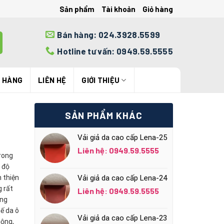
Sản phẩm
Tài khoản
Giỏ hàng
Bán hàng: 024.3928.5599
Hotline tư vấn: 0949.59.5555
N HÀNG
LIÊN HỆ
GIỚI THIỆU
SẢN PHẨM KHÁC
Vải giả da cao cấp Lena-25
Liên hệ: 0949.59.5555
rong
 độ
n thiện
Vải giả da cao cấp Lena-24
g rất
Liên hệ: 0949.59.5555
ững
hế da ô
Vải giả da cao cấp Lena-23
uộng,