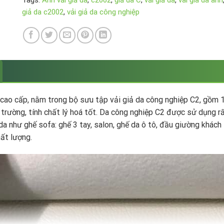
Tags:
Ánh vải giả da
,
c2002
,
giả da C
,
vải giả da
,
vai gia da anh
giả da c2002
,
vải giả da công nghiệp
cao cấp, nằm trong bộ sưu tập vải giả da công nghiệp C2, gồm 1
i trường, tính chất lý hoá tốt. Da công nghiệp C2 được sử dụng 
a như ghế sofa: ghế 3 tay, salon, ghế da ô tô, đầu giường khác
ất lượng.