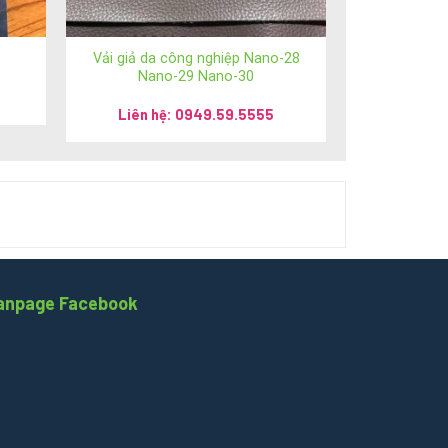
Vải giả da công nghiệp Nano-28
Nano-29 Nano-30
Liên hệ: 0949.59.5555
m
/
anhsimili.vn
/
anhsimili.com.vn
/
sofaanh.vn
anpage Facebook