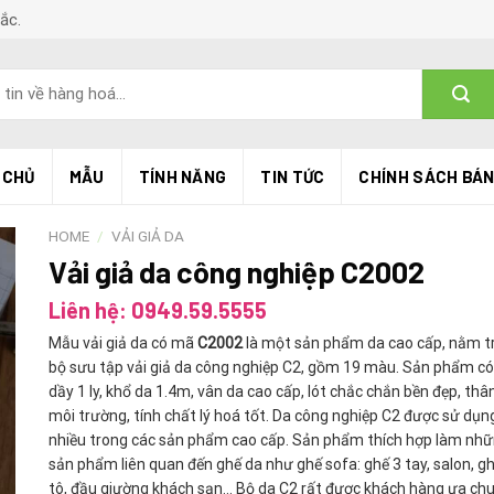
Bắc.
 CHỦ
MẪU
TÍNH NĂNG
TIN TỨC
CHÍNH SÁCH BÁ
HOME
/
VẢI GIẢ DA
Vải giả da công nghiệp C2002
Liên hệ: 0949.59.5555
Mẫu vải giả da có mã
C2002
là một sản phẩm da cao cấp, nằm t
bộ sưu tập vải giả da công nghiệp C2, gồm 19 màu. Sản phẩm có
dầy 1 ly, khổ da 1.4m, vân da cao cấp, lót chắc chắn bền đẹp, thâ
môi trường, tính chất lý hoá tốt. Da công nghiệp C2 được sử dụn
nhiều trong các sản phẩm cao cấp. Sản phẩm thích hợp làm nh
sản phẩm liên quan đến ghế da như ghế sofa: ghế 3 tay, salon, g
tô, đầu giường khách sạn… Bộ da C2 rất được khách hàng ưa ch