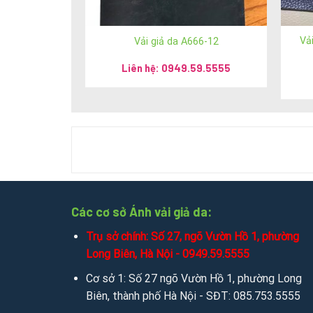
1. Thăm trực tiếp show room và cửa hà
Vả
Vải giả da A666-12
Hệ thống Ánh vải giả da
Liên hệ: 0949.59.5555
Phone: 024 3928 6052 / 024 3928 5599
Mobile: 036 426 8888 / 0949 59 5555 / 085 753
Email :
sales.anhvaigiada@gmail.com
Website:
https://anhvaigiada.vn
/
https://anhvai
CÔNG TY TNHH SX TM DV NGỌC HÂN
Các cơ sở Ánh vải giả da:
Trụ sở chính: Số 27, ngõ Vườn Hồ 1, phường
MST: 0107440229
Long Biên, Hà Nội - 0949.59.5555
Trụ Sở Chính: Số 196 ngõ Hoà Bình, tổ 7 phường 
Cơ sở 1: Số 27 ngõ Vườn Hồ 1, phường Long
Biên, thành phố Hà Nội - SĐT: 085.753.5555
Showroom: Số 2 Trần Phú, phường Hàng Bông, qu