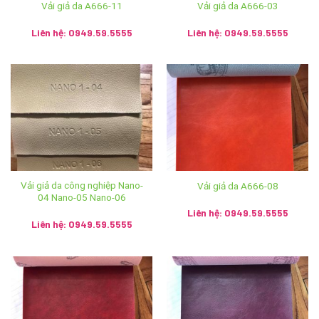
Vải giả da A666-11
Vải giả da A666-03
Email :
sales.anhvaigiada@gmail.com
Liên hệ: 0949.59.5555
Liên hệ: 0949.59.5555
Website:
https://anhvaigiada.vn
/
https://anhvaigiada.com.
vn
/
anhvaigiada.com
/
anhvaigiada.net
/
anhsimili.com
/
an
hsimili.vn
/
anhsimili.com.vn
/
sofaanh.vn
CÔNG TY TNHH SX TM DV NGỌC HÂN
MST: 0107440229
Vải giả da công nghiệp Nano-
Vải giả da A666-08
Trụ Sở Chính: Số 196 ngõ Hoà Bình, tổ 7 phường Cự Khối,
04 Nano-05 Nano-06
Liên hệ: 0949.59.5555
quận Long Biên, thành phố Hà Nội
Liên hệ: 0949.59.5555
Showroom: Số 2 Trần Phú, phường Hàng Bông, quận Hoàn
Kiếm, thành phố Hà Nội
Hệ thống Ánh vải giả da trên toàn quốc: