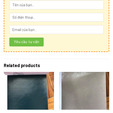
Cảm ơn Quý khách hàng đã quan tâm đến sản phẩm
của
Ánh vải giả da!
Để kết nối trực tiếp với chúng tôi, Quý khách hàng vui lòng
Related products
liên hệ theo những hình thức sau:
1. Thăm trực tiếp show room và cửa hàng:
Hệ thống Ánh vải giả da
Phone: 024 3928 6052 / 024 3928 5599
Mobile: 036 426 8888 / 0949 59 5555 / 085 753 5555