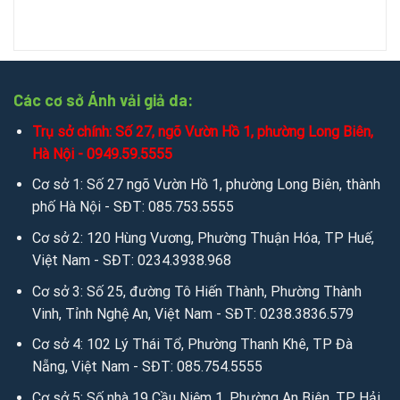
Mobile/Zalo: 0949.59.5555 / 036.426.8888 / 085.753.5555
Chat zalo:
0949.59.5555
/
036.426.8888
/
085.753.5555
Các cơ sở Ánh vải giả da:
Chat mesenger:
messenger.com/t/salevip1102
Trụ sở chính: Số 27, ngõ Vườn Hồ 1, phường Long Biên,
Facebook:
facebook.com/salevip1102
Hà Nội - 0949.59.5555
Cơ sở 1: Số 27 ngõ Vườn Hồ 1, phường Long Biên, thành
Youtube:
youtube.com/@anhvaigiada
phố Hà Nội - SĐT: 085.753.5555
Website:
https://anhvaigiada.vn
/
https://anhvaigiada.com.
Cơ sở 2: 120 Hùng Vương, Phường Thuận Hóa, TP Huế,
vn
/
anhvaigiada.com
/
anhvaigiada.net
/
anhsimili.com
/
an
Việt Nam - SĐT: 0234.3938.968
hsimili.vn
/
anhsimili.com.vn
/
sofaanh.vn
Cơ sở 3: Số 25, đường Tô Hiến Thành, Phường Thành
Vinh, Tỉnh Nghệ An, Việt Nam - SĐT: 0238.3836.579
3. Kết nối miễn phí để tìm hiểu sâu hơn qua Email:
Cơ sở 4: 102 Lý Thái Tổ, Phường Thanh Khê, TP Đà
Email:
sales.anhvaigiada@gmail.com
/
ngochanjsc2016@g
Nẵng, Việt Nam - SĐT: 085.754.5555
mail.com
/
nhandisc@yahoo.com
Cơ sở 5: Số nhà 19 Cầu Niệm 1, Phường An Biên, TP Hải