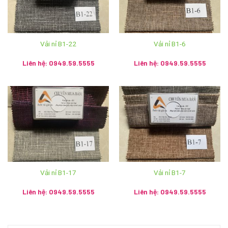
Cơ sở 7: Km4 – Bản Chỏmmany, Mương Saysettha –
Viêng Chăn – SĐT: 020.5785.9999 – 9991.0455
Vải nỉ B1-22
Vải nỉ B1-6
Nguồn:
Ánh vải giả da
Liên hệ: 0949.59.5555
Liên hệ: 0949.59.5555
Người đưa tin:
Mr Kim Cương
Vải nỉ B1-17
Vải nỉ B1-7
Liên hệ: 0949.59.5555
Liên hệ: 0949.59.5555