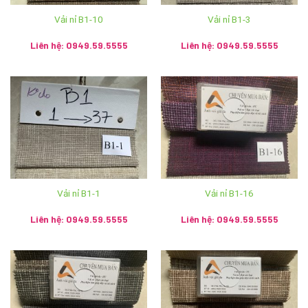
Showroom: Số 2 Trần Phú, phường Hàng Bông, quận Hoàn
Vải nỉ B1-10
Vải nỉ B1-3
Kiếm, thành phố Hà Nội
Liên hệ: 0949.59.5555
Liên hệ: 0949.59.5555
Hệ thống Ánh vải giả da trên toàn quốc:
Cơ sở 1: Số 2 Trần Phú, Hoàn Kiếm, Hà Nội – SĐT:
024.3928.5599
Cơ sở 2: 120 Hùng Vương, T.P Huế – SĐT:
0234.3938.968
Cơ sở 3: 31 Tô Hiến Thành, P.Quang Trung, T.p Vinh –
SĐT: 0238.3836.579
Vải nỉ B1-1
Vải nỉ B1-16
Cơ sở 4: 102 Lý Thái Tổ, Đà Nẵng – SĐT: 085.754.5555
Liên hệ: 0949.59.5555
Liên hệ: 0949.59.5555
Cơ sở 5: Số nhà 19 Cầu Niệm 1 – P.Nghĩa Xá – Q.Lê Chân
– Hải Phòng – SĐT: 0911.121.322 – SĐT: 0911.121.322
Cơ sở 6: 11 Phương Câu – Phường Vạn Thạnh – Thành
phố Nha Trang – Khánh Hòa – SĐT: 0932.350.799 –
090.135.0368