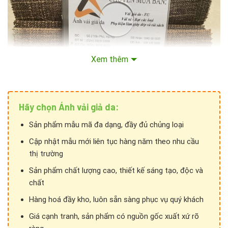
Xem thêm
Hãy chọn Ánh vải giả da:
Sản phẩm mẫu mã đa dạng, đầy đủ chủng loại
Cập nhật mẫu mới liên tục hàng năm theo nhu cầu
Mọi chi tiết xin liên hệ:
thị trường
Sản phẩm chất lượng cao, thiết kế sáng tạo, độc và
Hệ thống Ánh vải giả da
chất
Phone: 024 3928 6052 / 024 3928 5599
Hàng hoá đầy kho, luôn sẵn sàng phục vụ quý khách
Giá cạnh tranh, sản phẩm có nguồn gốc xuất xứ rõ
Mobile/Zalo:
036 426 8888
/
0949 59 5555
/
085 753 5555