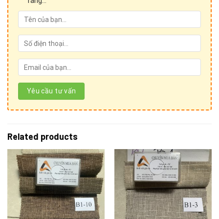
ràng...
Facebook:
facebook.com/salevip1102
/ Messenger:
messenger.com/t/salevip1102
Email :
sales.anhvaigiada@gmail.com
Youtube:
youtube.com/@anhvaigiada
Website:
anhvaigiada.com
/
anhvaigiada.com.vn
/
anhvaigiada.vn
/
anhvaigiada.net
/
anhsimili.com.vn
/
anhsimili.vn
/
anhsimili.com
/
sofaanh.vn
Related products
CÔNG TY TNHH SX TM DV NGỌC HÂN
MST: 0107440229
Trụ Sở Chính: Số 196 ngõ Hoà Bình, tổ 7 phường Cự Khối,
quận Long Biên, thành phố Hà Nội