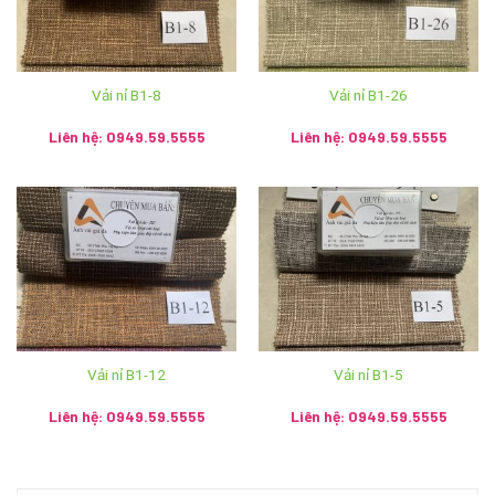
Cơ sở 7: Km4 – Bản Chỏmmany, Mương Saysettha –
Viêng Chăn – SĐT: 020.5785.9999 – 9991.0455
Vải nỉ B1-8
Vải nỉ B1-26
Nguồn:
Ánh vải giả da
Liên hệ: 0949.59.5555
Liên hệ: 0949.59.5555
Người đưa tin:
Mr Kim Cương
Vải nỉ B1-12
Vải nỉ B1-5
Liên hệ: 0949.59.5555
Liên hệ: 0949.59.5555