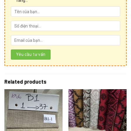
ràng...
Facebook:
facebook.com/salevip1102
/ Messenger:
messenger.com/t/salevip1102
Email :
sales.anhvaigiada@gmail.com
Youtube:
youtube.com/@anhvaigiada
Website:
anhvaigiada.com
/
anhvaigiada.com.vn
/
anhvaigiada.vn
/
anhvaigiada.net
/
anhsimili.com.vn
/
anhsimili.vn
/
anhsimili.com
/
sofaanh.vn
Related products
CÔNG TY TNHH SX TM DV NGỌC HÂN
MST: 0107440229
Trụ Sở Chính: Số 196 ngõ Hoà Bình, tổ 7 phường Cự Khối,
quận Long Biên, thành phố Hà Nội