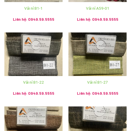
Showroom: Số 2 Trần Phú, phường Hàng Bông, quận Hoàn
Vải nỉ B1-1
Vải nỉ A59-01
Kiếm, thành phố Hà Nội
Liên hệ: 0949.59.5555
Liên hệ: 0949.59.5555
Hệ thống Ánh vải giả da trên toàn quốc:
Cơ sở 1: Số 2 Trần Phú, Hoàn Kiếm, Hà Nội – SĐT:
024.3928.5599
Cơ sở 2: 120 Hùng Vương, T.P Huế – SĐT:
0234.3938.968
Cơ sở 3: 31 Tô Hiến Thành, P.Quang Trung, T.p Vinh –
SĐT: 0238.3836.579
Vải nỉ B1-22
Vải nỉ B1-27
Cơ sở 4: 102 Lý Thái Tổ, Đà Nẵng – SĐT: 085.754.5555
Liên hệ: 0949.59.5555
Liên hệ: 0949.59.5555
Cơ sở 5: Số nhà 19 Cầu Niệm 1 – P.Nghĩa Xá – Q.Lê Chân
– Hải Phòng – SĐT: 0911.121.322 – SĐT: 0911.121.322
Cơ sở 6: 11 Phương Câu – Phường Vạn Thạnh – Thành
phố Nha Trang – Khánh Hòa – SĐT: 0932.350.799 –
090.135.0368