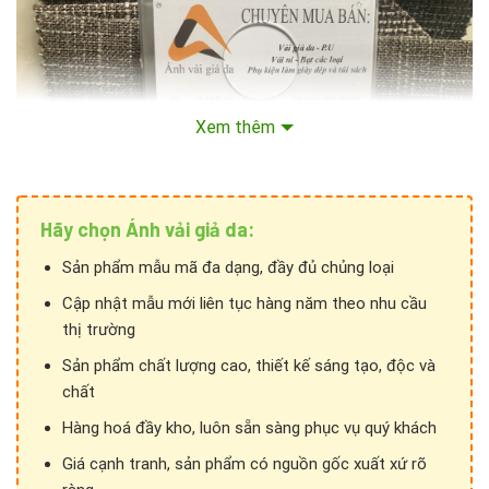
Xem thêm
Hãy chọn Ánh vải giả da:
Sản phẩm mẫu mã đa dạng, đầy đủ chủng loại
Cập nhật mẫu mới liên tục hàng năm theo nhu cầu
Mọi chi tiết xin liên hệ:
thị trường
Sản phẩm chất lượng cao, thiết kế sáng tạo, độc và
Hệ thống Ánh vải giả da
chất
Phone: 024 3928 6052 / 024 3928 5599
Hàng hoá đầy kho, luôn sẵn sàng phục vụ quý khách
Giá cạnh tranh, sản phẩm có nguồn gốc xuất xứ rõ
Mobile/Zalo:
036 426 8888
/
0949 59 5555
/
085 753 5555