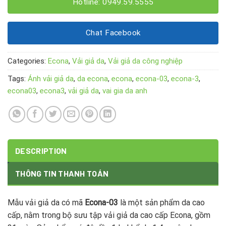
Hotline: 0949.59.5555
Chat Facebook
Categories:
Econa
,
Vải giả da
,
Vải giả da công nghiệp
Tags:
Ánh vải giả da
,
da econa
,
econa
,
econa-03
,
econa-3
,
econa03
,
econa3
,
vải giả da
,
vai gia da anh
DESCRIPTION
THÔNG TIN THANH TOÁN
Mẫu vải giả da có mã
Econa-03
là một sản phẩm da cao
cấp, nằm trong bộ sưu tập vải giả da cao cấp Econa, gồm