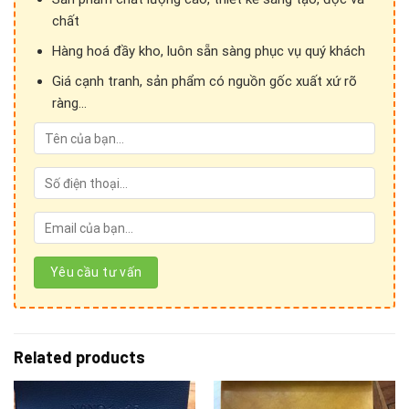
chất
Hàng hoá đầy kho, luôn sẵn sàng phục vụ quý khách
Giá cạnh tranh, sản phẩm có nguồn gốc xuất xứ rõ
ràng...
Cảm ơn Quý khách hàng đã quan tâm đến sản phẩm
của
Ánh vải giả da!
Để kết nối trực tiếp với chúng tôi, Quý khách hàng vui lòng
Related products
liên hệ theo những hình thức sau:
1. Thăm trực tiếp show room và cửa hàng: