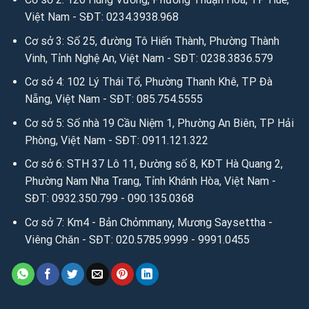
Việt Nam - SĐT: 0234.3938.968
3. Kết nối miễn phí để tìm hiểu sâu hơn qua Email:
Cơ sở 3: Số 25, đường Tô Hiến Thành, Phường Thành
Email:
sales.anhvaigiada@gmail.com
/
ngochanjsc2016@g
Vinh, Tỉnh Nghệ An, Việt Nam - SĐT: 0238.3836.579
mail.com
/
nhandisc@yahoo.com
Cơ sở 4: 102 Lý Thái Tổ, Phường Thanh Khê, TP Đà
Nẵng, Việt Nam - SĐT: 085.754.5555
Cơ sở 5: Số nhà 19 Cầu Niệm 1, Phường An Biên, TP Hải
Phòng, Việt Nam - SĐT: 0911.121.322
Cơ sở 6: STH 37 Lô 11, Đường số 8, KĐT Hà Quang 2,
Phường Nam Nha Trang, Tỉnh Khánh Hòa, Việt Nam -
SĐT: 0932.350.799 - 090.135.0368
Cơ sở 7: Km4 - Bản Chỏmmany, Mương Saysettha -
Viêng Chăn - SĐT: 020.5785.9999 - 9991.0455