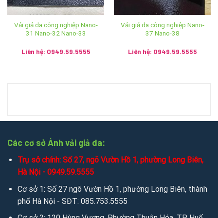
090.135.0368
Cơ sở 7: Km4 – Bản Chỏmmany, Mương Saysettha –
Vải giả da công nghiệp Nano-
Vải giả da công nghiệp Nano-
31 Nano-32 Nano-33
37 Nano-38
Viêng Chăn – SĐT: 020.5785.9999 – 9991.0455
Liên hệ: 0949.59.5555
Liên hệ: 0949.59.5555
2. Gọi điện, tin nhắn tư vấn hỗ trợ trực tiếp qua các kênh:
Mobile/Zalo: 0949.59.5555 / 036.426.8888 / 085.753.5555
Chat zalo:
0949.59.5555
/
036.426.8888
/
085.753.5555
Chat mesenger:
messenger.com/t/salevip1102
Facebook:
facebook.com/salevip1102
Các cơ sở Ánh vải giả da:
Trụ sở chính: Số 27, ngõ Vườn Hồ 1, phường Long Biên,
Youtube:
youtube.com/@anhvaigiada
Hà Nội - 0949.59.5555
Website:
https://anhvaigiada.vn
/
https://anhvaigiada.com.
Cơ sở 1: Số 27 ngõ Vườn Hồ 1, phường Long Biên, thành
vn
/
anhvaigiada.com
/
anhvaigiada.net
/
anhsimili.com
/
an
phố Hà Nội - SĐT: 085.753.5555
hsimili.vn
/
anhsimili.com.vn
/
sofaanh.vn
Cơ sở 2: 120 Hùng Vương, Phường Thuận Hóa, TP Huế,